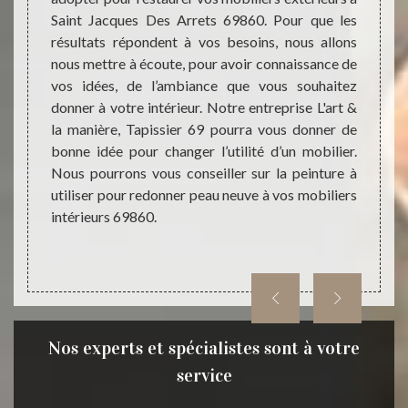
des p
860. Et
Saint Jacques Des Arrets 69860. Pour que les
princi
bles et
résultats répondent à vos besoins, nous allons
L'art 
ns à la
nous mettre à écoute, pour avoir connaissance de
nouvea
ui sont
vos idées, de l’ambiance que vous souhaitez
vos mo
roduits
donner à votre intérieur. Notre entreprise L'art &
confie
plexité
la manière, Tapissier 69 pourra vous donner de
Tapiss
ous en
bonne idée pour changer l’utilité d’un mobilier.
une no
hésitez
Nous pourrons vous conseiller sur la peinture à
vos mo
rt & la
utiliser pour redonner peau neuve à vos mobiliers
intérieurs 69860.
Nos experts et spécialistes sont à votre
service