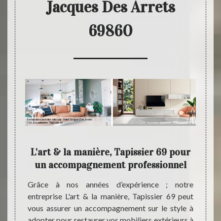
Jacques Des Arrets
69860
L'art
L'art & la manière, Tapissier 69 pour
clie
un accompagnement professionnel
Notre 
est un
sier 69
Grâce à nos années d’expérience ; notre
de me
dispose
entreprise L'art & la manière, Tapissier 69 peut
mobili
s pour
vous assurer un accompagnement sur le style à
Des Ar
obilier
adopter pour restaurer vos mobiliers extérieurs à