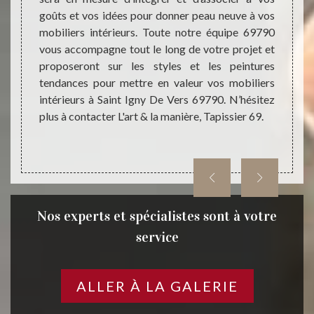
manièr
dans la
goûts et vos idées pour donner peau neuve à vos
style
 notre
mobiliers intérieurs. Toute notre équipe 69790
mobil
ier 69
vous accompagne tout le long de votre projet et
confie
er une
proposeront sur les styles et les peintures
Tapiss
e à nos
tendances pour mettre en valeur vos mobiliers
une no
thodes
intérieurs à Saint Igny De Vers 69790. N’hésitez
vos mo
t & la
plus à contacter L'art & la manière, Tapissier 69.
tir une
Nos experts et spécialistes sont à votre
service
ALLER À LA GALERIE