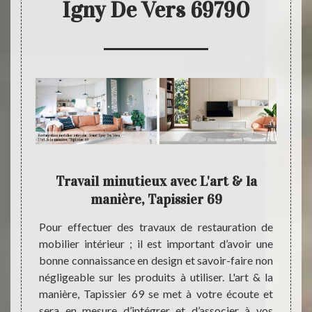
Igny De Vers 69790
'art &
Travail minutieux avec L'art & la
clie
manière, Tapissier 69
Notre 
est un
r pour
Pour effectuer des travaux de restauration de
de me
olution
mobilier intérieur ; il est important d’avoir une
mobili
e faire
bonne connaissance en design et savoir-faire non
Vers 6
s. Pour
négligeable sur les produits à utiliser. L'art & la
partic
ésultat
manière, Tapissier 69 se met à votre écoute et
but de 
appel à
sera en mesure d’intégrer et d’associer à vos