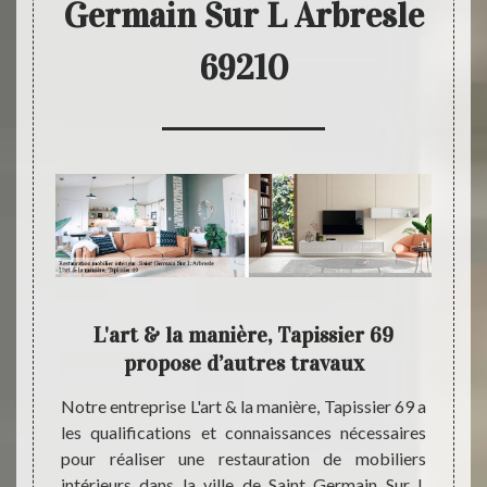
Germain Sur L Arbresle
69210
ation
L'art & la manière, Tapissier 69
L'
propose d’autres travaux
en
rieur à
Notre entreprise L'art & la manière, Tapissier 69 a
oit de
les qualifications et connaissances nécessaires
Vous 
ensez à
pour réaliser une restauration de mobiliers
mobili
rt & la
intérieurs dans la ville de Saint Germain Sur L
entrep