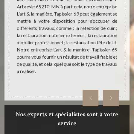
ionnel,
Arbresle 69210. Mis à part cela, notre entreprise
manièr
rt & la
L'art & la manière, Tapissier 69 peut également se
dispos
rs une
mettre à votre disposition pour s’occuper de
mobili
lité et
différents travaux, comme : la réfection de cuir ;
ville 
rieurs.
la restauration mobilier extérieur ; la restauration
propos
us vous
mobilier professionnel ; la restauration tête de lit.
profes
ui sera
Notre entreprise L'art & la manière, Tapissier 69
notre
fiance à
pourra vous fournir un résultat de travail fiable et
sauron
sier 69
de qualité, et cela, quel que soit le type de travaux
en res
210.
à réaliser.
pourro
toute 
Nos experts et spécialistes sont à votre
service