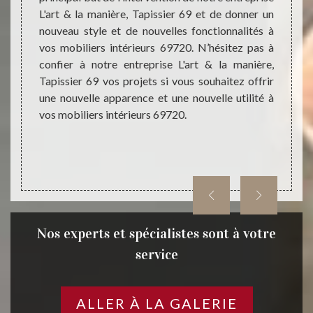
L'art & la manière, Tapissier 69 et de donner un
noter 
ouvons
nouveau style et de nouvelles fonctionnalités à
Tapiss
s à un
vos mobiliers intérieurs 69720. N’hésitez pas à
restau
re pour
confier à notre entreprise L'art & la manière,
fauteu
e, etc.
Tapissier 69 vos projets si vous souhaitez offrir
entre
rt & la
une nouvelle apparence et une nouvelle utilité à
trouve
l qu’il
vos mobiliers intérieurs 69720.
secon
érieurs
69720.
hésitez
69 pou
reprise
Nos experts et spécialistes sont à votre
service
ALLER À LA GALERIE