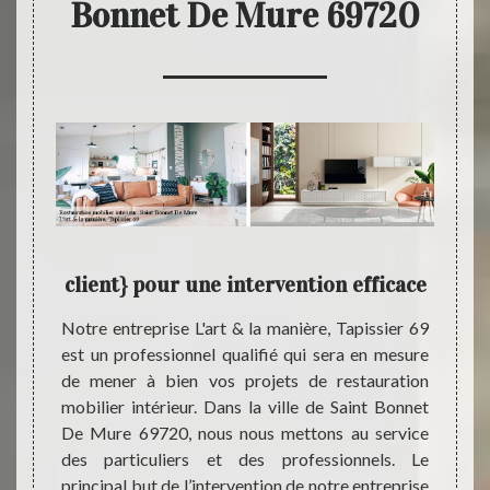
Bonnet De Mure 69720
s
client} pour une intervention efficace
L'ar
la
Notre entreprise L'art & la manière, Tapissier 69
est un professionnel qualifié qui sera en mesure
Pour p
de mener à bien vos projets de restauration
design
e à vos
mobilier intérieur. Dans la ville de Saint Bonnet
mobili
anière,
De Mure 69720, nous nous mettons au service
un pro
certain
des particuliers et des professionnels. Le
réali
et des
principal but de l’intervention de notre entreprise
nouvea
er vos