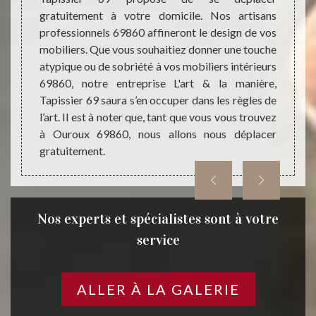
es, de
gratuitement à votre domicile. Nos artisans
connai
à votre
professionnels 69860 affineront le design de vos
tout n
anière,
mobiliers. Que vous souhaitiez donner une touche
en par
ne idée
atypique ou de sobriété à vos mobiliers intérieurs
de plu
. Nous
69860, notre entreprise L'art & la manière,
notre 
tiliser
Tapissier 69 saura s’en occuper dans les règles de
saura 
iliers
l’art. Il est à noter que, tant que vous vous trouvez
D’une 
à Ouroux 69860, nous allons nous déplacer
projet
gratuitement.
Tapiss
Nos experts et spécialistes sont à votre
service
ALLER À LA GALERIE