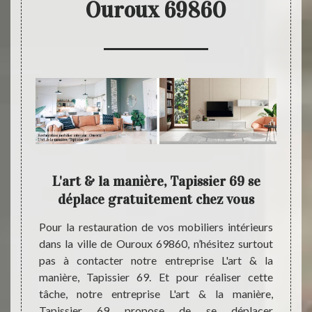
Ouroux 69860
 pour
L'art & la manière, Tapissier 69 se
L
nnel
déplace gratuitement chez vous
 notre
Pour la restauration de vos mobiliers intérieurs
En fai
69 peut
dans la ville de Ouroux 69860, n’hésitez surtout
manièr
style à
pas à contacter notre entreprise L'art & la
dans l
ieurs à
manière, Tapissier 69. Et pour réaliser cette
appor
pondent
tâche, notre entreprise L'art & la manière,
d’orig
écoute,
Tapissier 69 propose de se déplacer
habita