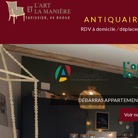
ANTIQUAIR
RDV à domicile
/
déplacem
DÉBARRAS APPARTEMENT,
Voir n