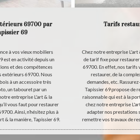
ntérieurs 69700 par
Tarifs restau
apissier 69
nce à vos vieux mobiliers
Chez notre entreprise L'art 
69 est en activité depuis un
de tarif fixe pour restaure
ations et des compétences
69700. En effet, nos tarifs 
s extérieurs 69700. Nous
restaurer, de la complex
bois à un accessoire très
demandes, etc. Rassurez-v
to, un tabouret par un
Tapissier 69 propose de re
notre entreprise L'art & la
raisonnable qui est à la po
u’il vous faut pour restaurer
chez notre entreprise L'a
9700. Ainsi, n’hésitez plus à
adapter nos prestations s
art & la manière, Tapissier 69.
remettre vos travaux de rest