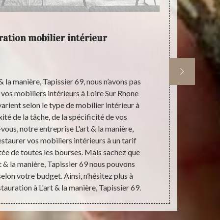
ration mobilier intérieur
Restaur
& la manière, Tapissier 69, nous n’avons pas
Si vous ê
r vos mobiliers intérieurs à Loire Sur Rhone
mobiliers inté
varient selon le type de mobilier intérieur à
à faire appel
ité de la tâche, de la spécificité de vos
69. Sachez q
ous, notre entreprise L'art & la manière,
mesure d’of
staurer vos mobiliers intérieurs à un tarif
mobiliers int
rtée de toutes les bourses. Mais sachez que
notre entre
rt & la manière, Tapissier 69 nous pouvons
cher qui 
elon votre budget. Ainsi, n’hésitez plus à
sommes ap
auration à L'art & la manière, Tapissier 69.