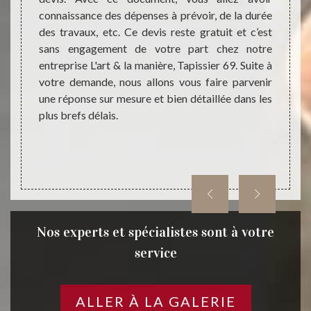
connaissance des dépenses à prévoir, de la durée
s. Nous
profes
des travaux, etc. Ce devis reste gratuit et c’est
tences
différ
sans engagement de votre part chez notre
ltat de
utili
entreprise L'art & la manière, Tapissier 69. Suite à
able en
tabour
votre demande, nous allons vous faire parvenir
erreon.
L'art &
une réponse sur mesure et bien détaillée dans les
roduits
Nous s
plus brefs délais.
ention.
et av
 à L'art
répond
confian
Nos experts et spécialistes sont à votre
service
ALLER À LA GALERIE