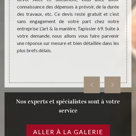
connaissance des dépenses à prévoir, de la durée
une en
oposons
des travaux, etc. Ce devis reste gratuit et c’est
ville 
ouvelle
sans engagement de votre part chez notre
la man
 : les
entreprise L'art & la manière, Tapissier 69. Suite à
pour 
reprise
votre demande, nous allons vous faire parvenir
intéri
lisable.
une réponse sur mesure et bien détaillée dans les
nos mé
n temps
plus brefs délais.
L'art 
s pour
garanti
 faites
Nos experts et spécialistes sont à votre
service
ALLER À LA GALERIE