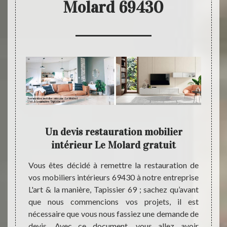
Molard 69430
9 un
Un devis restauration mobilier
Profe
ilier
intérieur Le Molard gratuit
Vous êtes décidé à remettre la restauration de
Avez-
vos mobiliers intérieurs 69430 à notre entreprise
orner 
sier 69
L'art & la manière, Tapissier 69 ; sachez qu’avant
simple
té pour
que nous commencions vos projets, il est
une re
ndes en
nécessaire que vous nous fassiez une demande de
bénéfi
ur dans
devis. Avec ce document, vous allez avoir
irrépr
nt que