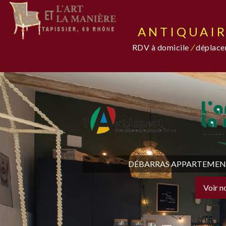
ANTIQUAIR
RDV à domicile
/
déplacem
DÉBARRAS APPARTEMENT,
Voir n