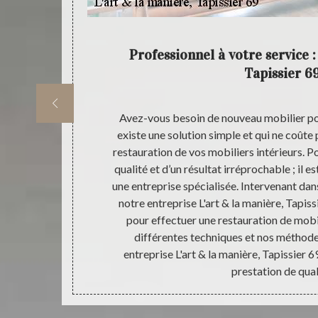
ettre en
Professionnel à votre service :
Tapissier 6
ualifiés, et
Avez-vous besoin de nouveau mobilier pour
our donner une
existe une solution simple et qui ne coûte 
. Nos équipes
restauration de vos mobiliers intérieurs. Po
us proposer
qualité et d’un résultat irréprochable ; il e
 mobiliers. La
une entreprise spécialisée. Intervenant dans
d’authenticité
notre entreprise L'art & la manière, Tapis
& la manière,
pour effectuer une restauration de mobil
ualité. De ce
différentes techniques et nos méthode
 & la manière,
entreprise L'art & la manière, Tapissier 
prestation de qual