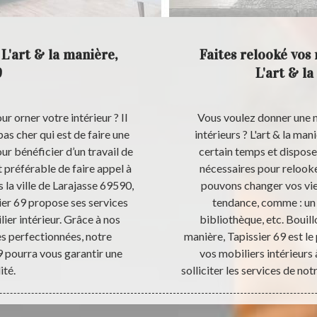
 L'art & la manière,
Faites relooké vos
9
L'art & la
 orner votre intérieur ? Il
Vous voulez donner une n
pas cher qui est de faire une
intérieurs ? L'art & la man
ur bénéficier d’un travail de
certain temps et dispose
st préférable de faire appel à
nécessaires pour relook
 la ville de Larajasse 69590,
pouvons changer vos viei
sier 69 propose ses services
tendance, comme : un 
ier intérieur. Grâce à nos
bibliothèque, etc. Bouillo
s perfectionnées, notre
manière, Tapissier 69 est le
69 pourra vous garantir une
vos mobiliers intérieurs 
ité.
solliciter les services de not