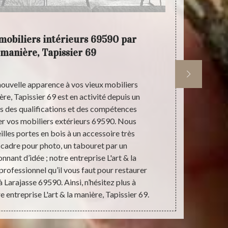
 mobiliers intérieurs 69590 par
L'art &
 manière, Tapissier 69
ouvelle apparence à vos vieux mobiliers
Notre entrep
ière, Tapissier 69 est en activité depuis un
connaissance
s des qualifications et des compétences
intérieur
er vos mobiliers extérieurs 69590. Nous
entreprise L
lles portes en bois à un accessoire très
votre disp
cadre pour photo, un tabouret par un
réfection de
nnant d’idée ; notre entreprise L'art & la
mobilier profe
 professionnel qu’il vous faut pour restaurer
& la manièr
à Larajasse 69590. Ainsi, n’hésitez plus à
fiable et de
re entreprise L'art & la manière, Tapissier 69.