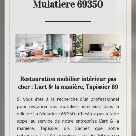
Mulatiere 69350
 pour
Restauration mobilier intérieur pas
Tarif
nnel
cher : L'art & la manière, Tapissier 69
Chez n
69, no
 notre
Si vous êtes à la recherche d’un professionnel
vos mo
69 peut
pour restaurer vos mobiliers intérieurs dans la
effet,
style à
ville de La Mulatiere 69350 ; n’hésitez pas à faire
intérie
ieurs à
appel au service de notre entreprise L'art & la
de la 
ultats
manière, Tapissier 69. Sachez que notre
vous, n
 mettre
entreprise L'art & la manière, Tapissier 69 sera en