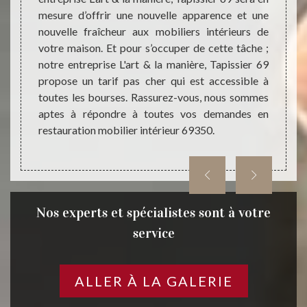
69 pro
 idées,
mesure d’offrir une nouvelle apparence et une
à un ta
à votre
nouvelle fraîcheur aux mobiliers intérieurs de
les b
anière,
votre maison. Et pour s’occuper de cette tâche ;
entrep
ne idée
notre entreprise L'art & la manière, Tapissier 69
pouvo
. Nous
propose un tarif pas cher qui est accessible à
budget
tiliser
toutes les bourses. Rassurez-vous, nous sommes
travau
iliers
aptes à répondre à toutes vos demandes en
Tapiss
restauration mobilier intérieur 69350.
Nos experts et spécialistes sont à votre
service
ALLER À LA GALERIE