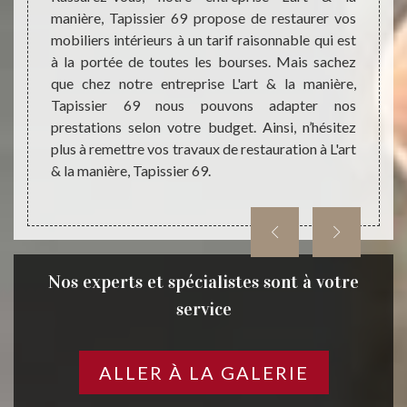
manière, Tapissier 69 propose de restaurer vos
tion de
mobili
mobiliers intérieurs à un tarif raisonnable qui est
inte de
ville 
à la portée de toutes les bourses. Mais sachez
llente
servic
que chez notre entreprise L'art & la manière,
ravaux,
s’y tr
Tapissier 69 nous pouvons adapter nos
ans les
artisa
prestations selon votre budget. Ainsi, n’hésitez
ntacter
vos b
plus à remettre vos travaux de restauration à L'art
r 69.
mobili
& la manière, Tapissier 69.
assur
circon
Nos experts et spécialistes sont à votre
service
ALLER À LA GALERIE