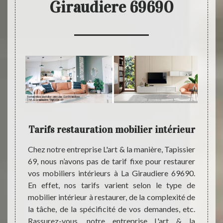
Giraudiere 69690
L'art
Tarifs restauration mobilier intérieur
L'
en
Chez notre entreprise L'art & la manière, Tapissier
69, nous n’avons pas de tarif fixe pour restaurer
sier 69
vos mobiliers intérieurs à La Giraudiere 69690.
dispose
Vous 
En effet, nos tarifs varient selon le type de
s pour
mobili
mobilier intérieur à restaurer, de la complexité de
obilier
entrep
la tâche, de la spécificité de vos demandes, etc.
de vous
manièr
Rassurez-vous, notre entreprise L'art & la
qualité
dispos