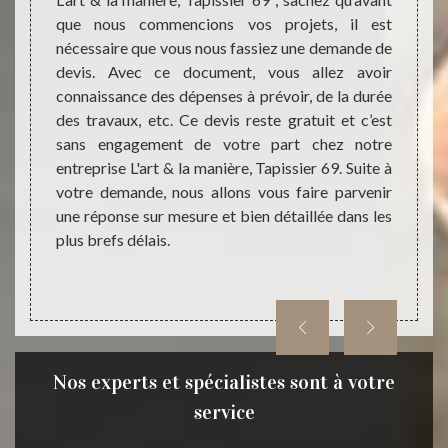
oir de
manièr
que nous commencions vos projets, il est
l est à
sera e
nécessaire que vous nous fassiez une demande de
anière,
goûts 
devis. Avec ce document, vous allez avoir
nt pour
mobili
connaissance des dépenses à prévoir, de la durée
ieurs :
vous a
des travaux, etc. Ce devis reste gratuit et c’est
. Notre
propo
sans engagement de votre part chez notre
ier 69
tendan
entreprise L'art & la manière, Tapissier 69. Suite à
ner une
intér
votre demande, nous allons vous faire parvenir
rieurs
N’hési
une réponse sur mesure et bien détaillée dans les
pissier
Tapiss
plus brefs délais.
rieurs.
Nos experts et spécialistes sont à votre
service