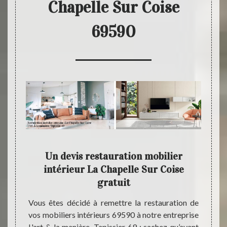
Chapelle Sur Coise
69590
 peut
Un devis restauration mobilier
Tr
intérieur La Chapelle Sur Coise
gratuit
biliers
Pour e
rer vos
mobili
Vous êtes décidé à remettre la restauration de
ise par
bonne 
vos mobiliers intérieurs 69590 à notre entreprise
ue nous
néglig
L'art & la manière, Tapissier 69 ; sachez qu’avant