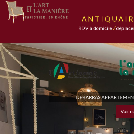
ANTIQUAIR
RDV à domicile
/
déplacem
DÉBARRAS APPARTEMENT,
Voir n