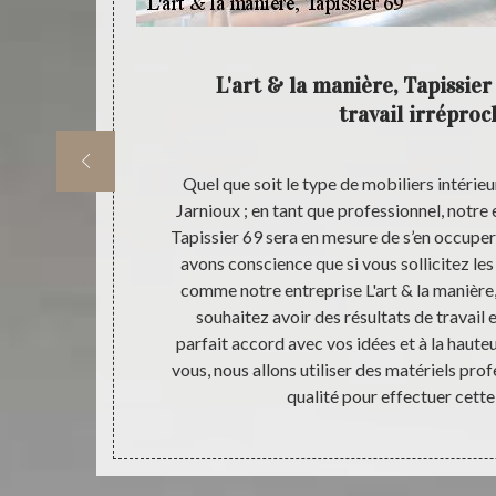
d’autres
L'art & la manière, Tapissier
travail irréproc
ifications et
Quel que soit le type de mobiliers intérieur
 de mobiliers
Jarnioux ; en tant que professionnel, notre 
ela, notre
Tapissier 69 sera en mesure de s’en occuper 
t se mettre à
avons conscience que si vous sollicitez les
 comme : la
comme notre entreprise L'art & la manière,
 restauration
souhaitez avoir des résultats de travail 
ntreprise L'art
parfait accord avec vos idées et à la haute
t de travail
vous, nous allons utiliser des matériels pro
x à réaliser.
qualité pour effectuer cette