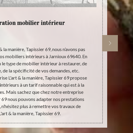
ration mobilier intérieur
c
& la manière, Tapissier 69, nous n’avons pas
Notre entrep
vos mobiliers intérieurs à Jarnioux 69640. En
qualifié qui
n le type de mobilier intérieur à restaurer, de
mobilier inté
, de la spécificité de vos demandes, etc.
service de
ise L'art & la manière, Tapissier 69 propose
l’interventi
ntérieurs à un tarif raisonnable qui est à la
donner un nou
es. Mais sachez que chez notre entreprise
intérieurs 6
er 69 nous pouvons adapter nos prestations
manière, Tap
, n’hésitez plus à remettre vos travaux de
apparence 
'art & la manière, Tapissier 69.