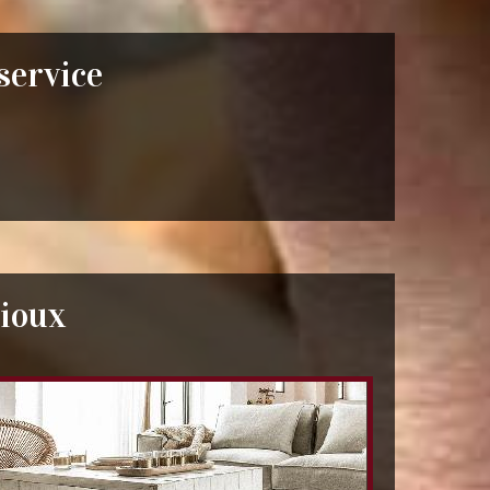
 service
nioux