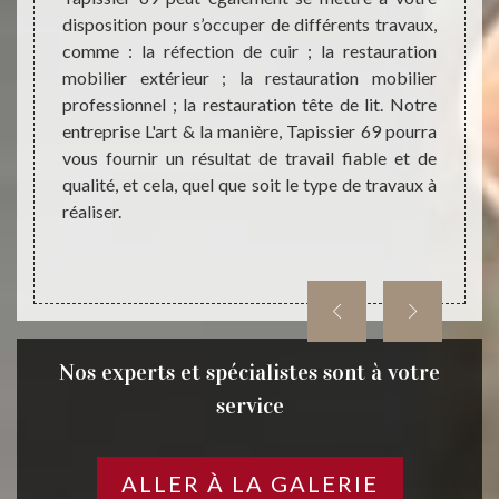
unesse.
disposition pour s’occuper de différents travaux,
goûts 
rtisans
comme : la réfection de cuir ; la restauration
mobili
 et qui
mobilier extérieur ; la restauration mobilier
vous a
 idées.
professionnel ; la restauration tête de lit. Notre
propo
ur les
entreprise L'art & la manière, Tapissier 69 pourra
tendan
.
vous fournir un résultat de travail fiable et de
intér
qualité, et cela, quel que soit le type de travaux à
contact
réaliser.
Nos experts et spécialistes sont à votre
service
ALLER À LA GALERIE