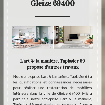
Gleize 69400
 & la
L'art & la manière, Tapissier 69
Tr
propose d’autres travaux
ience ;
Notre entreprise L'art & la manière, Tapissier 69 a
Pour e
sier 69
les qualifications et connaissances nécessaires
mobili
ser la
pour réaliser une restauration de mobiliers
bonne 
 69400.
intérieurs dans la ville de Gleize 69400. Mis à
néglig
er, nos
part cela, notre entreprise L'art & la manière,
manièr
lleure
Tapissier 69 peut également se mettre à votre
sera e