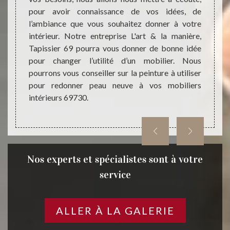
trouver
pour avoir connaissance de vos idées, de
connai
s vieux
l’ambiance que vous souhaitez donner à votre
des tr
emandes
intérieur. Notre entreprise L'art & la manière,
sans 
station
Tapissier 69 pourra vous donner de bonne idée
entrepr
e l’art.
pour changer l’utilité d’un mobilier. Nous
votre 
rt & la
pourrons vous conseiller sur la peinture à utiliser
une ré
er vos
pour redonner peau neuve à vos mobiliers
plus br
intérieurs 69730.
Nos experts et spécialistes sont à votre
service
ALLER À LA GALERIE