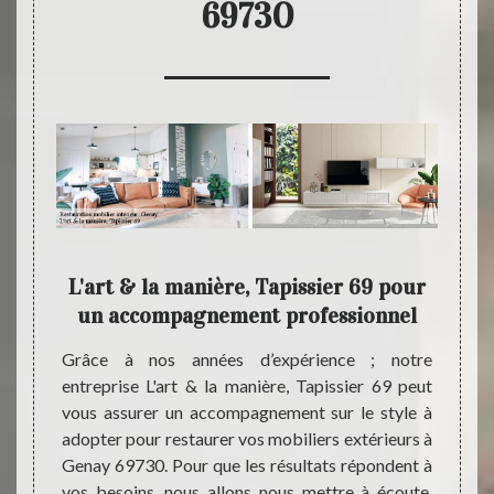
69730
ation
L'art & la manière, Tapissier 69 pour
U
un accompagnement professionnel
rieur à
Grâce à nos années d’expérience ; notre
Vous ê
 à vos
entreprise L'art & la manière, Tapissier 69 peut
vos mo
à notre
vous assurer un accompagnement sur le style à
L'art 
 En tant
adopter pour restaurer vos mobiliers extérieurs à
que n
 notre
Genay 69730. Pour que les résultats répondent à
nécess
ier 69
vos besoins, nous allons nous mettre à écoute,
devis