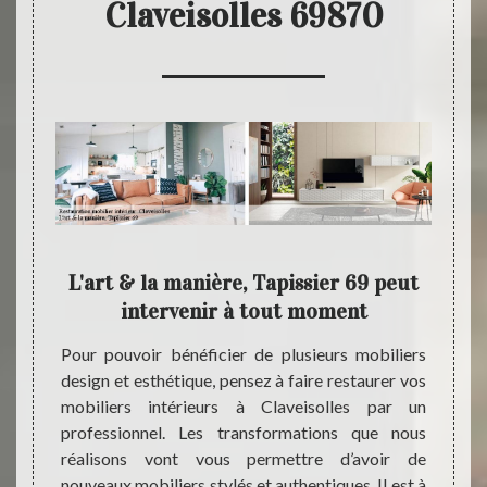
Claveisolles 69870
9 se
L'art & la manière, Tapissier 69 peut
Votr
ous
intervenir à tout moment
érieurs
Pour pouvoir bénéficier de plusieurs mobiliers
Pour q
hésitez
design et esthétique, pensez à faire restaurer vos
Clavei
rt & la
mobiliers intérieurs à Claveisolles par un
exigen
r cette
professionnel. Les transformations que nous
entrepr
nière,
réalisons vont vous permettre d’avoir de
que p
lacer
nouveaux mobiliers stylés et authentiques. Il est à
entre