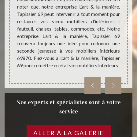
tisans
noter que, notre entreprise L'art & la manière,
trouve
 de vos
Tapissier 69 peut intervenir à tout moment pour
une no
 touche
restaurer vos vieux mobiliers d’intérieurs :
mobili
érieurs
fauteuil, chaises, tables, commodes, etc. Notre
et bes
nière,
entreprise L'art & la manière, Tapissier 69
de qual
gles de
trouvera toujours une idée pour redonner une
Faites
 trouvez
seconde jeunesse à vos mobiliers intérieurs
maniè
éplacer
69870. Fiez-vous à L'art & la manière, Tapissier
mobili
69 pour remettre en état vos mobiliers intérieurs.
Nos experts et spécialistes sont à votre
service
ALLER À LA GALERIE