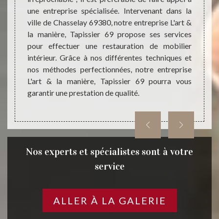
e à vos
une entreprise spécialisée. Intervenant dans la
meille
e 69380
ville de Chasselay 69380, notre entreprise L'art &
jeunes
ojet et
la manière, Tapissier 69 propose ses services
d’arti
ntures
pour effectuer une restauration de mobilier
et qui
biliers
intérieur. Grâce à nos différentes techniques et
idées.
 plus à
nos méthodes perfectionnées, notre entreprise
résulta
L'art & la manière, Tapissier 69 pourra vous
garantir une prestation de qualité.
Nos experts et spécialistes sont à votre
service
ALLER À LA GALERIE