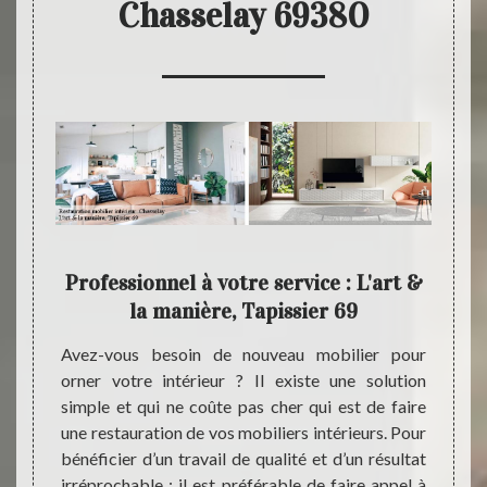
Chasselay 69380
 la
Professionnel à votre service : L'art &
Opte
la manière, Tapissier 69
tion de
Avez-vous besoin de nouveau mobilier pour
Dispos
oir une
orner votre intérieur ? Il existe une solution
notre 
ire non
simple et qui ne coûte pas cher qui est de faire
est t
rt & la
une restauration de vos mobiliers intérieurs. Pour
restau
oute et
bénéficier d’un travail de qualité et d’un résultat
69380
r à vos
irréprochable ; il est préférable de faire appel à
restau