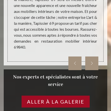
trouver
une nouvelle apparence et une nouvelle fraîcheur
comme
s vieux
aux mobiliers intérieurs de votre maison. Et pour
Tapiss
emandes
s’occuper de cette tâche ; notre entreprise L'art &
résult
station
la manière, Tapissier 69 propose un tarif pas cher
parfai
e l’art.
qui est accessible à toutes les bourses. Rassurez-
vos at
rt & la
vous, nous sommes aptes à répondre à toutes vos
des ma
er vos
demandes en restauration mobilier intérieur
qualit
69840.
Nos experts et spécialistes sont à votre
service
ALLER À LA GALERIE