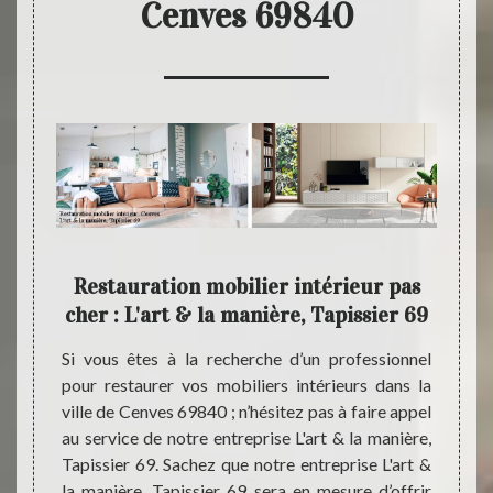
Cenves 69840
ation
Restauration mobilier intérieur pas
L'a
cher : L'art & la manière, Tapissier 69
ré
rieur à
Si vous êtes à la recherche d’un professionnel
Quel q
d à vos
pour restaurer vos mobiliers intérieurs dans la
restau
à notre
ville de Cenves 69840 ; n’hésitez pas à faire appel
profes
 En tant
au service de notre entreprise L'art & la manière,
Tapiss
 notre
Tapissier 69. Sachez que notre entreprise L'art &
les rè
ier 69
la manière, Tapissier 69 sera en mesure d’offrir
vous s