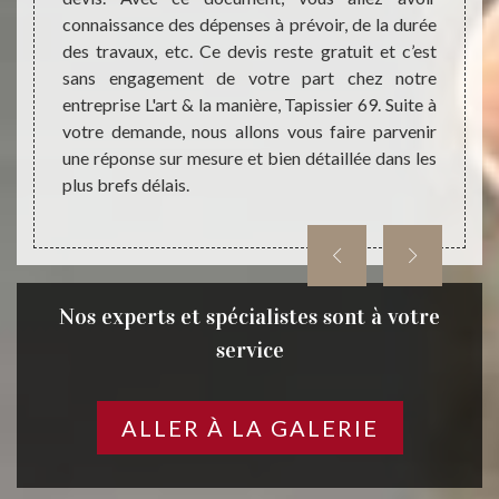
manièr
e à vos
connaissance des dépenses à prévoir, de la durée
style
e 69440
des travaux, etc. Ce devis reste gratuit et c’est
mobil
ojet et
sans engagement de votre part chez notre
confie
ntures
entreprise L'art & la manière, Tapissier 69. Suite à
Tapiss
biliers
votre demande, nous allons vous faire parvenir
une no
plus à
une réponse sur mesure et bien détaillée dans les
vos mo
plus brefs délais.
Nos experts et spécialistes sont à votre
service
ALLER À LA GALERIE