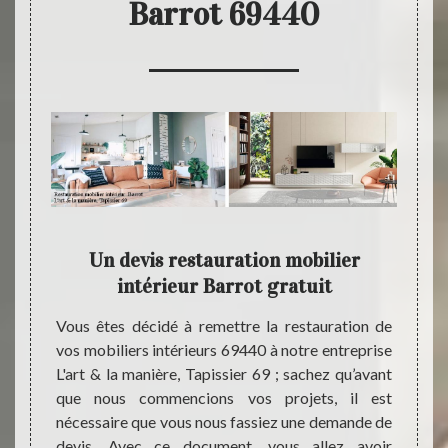
Barrot 69440
 la
Un devis restauration mobilier
clie
intérieur Barrot gratuit
Notre 
est un
tion de
Vous êtes décidé à remettre la restauration de
de me
oir une
vos mobiliers intérieurs 69440 à notre entreprise
mobili
ire non
L'art & la manière, Tapissier 69 ; sachez qu’avant
nous n
rt & la
que nous commencions vos projets, il est
des p
oute et
nécessaire que vous nous fassiez une demande de
l’inte
r à vos
devis. Avec ce document, vous allez avoir