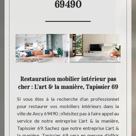
69490
 la
Restauration mobilier intérieur pas
L'a
cher : L'art & la manière, Tapissier 69
spéc
tion de
Si vous êtes à la recherche d’un professionnel
oir une
pour restaurer vos mobiliers intérieurs dans la
Notre 
ire non
ville de Ancy 69490 ; n’hésitez pas à faire appel au
vous p
rt & la
service de notre entreprise L'art & la manière,
toutes
oute et
Tapissier 69. Sachez que notre entreprise L'art &
travau
r à vos
la manière, Tapissier 69 sera en mesure d’offrir
la vil