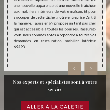
e à vos
une nouvelle apparence et une nouvelle fraîcheur
dans 
e 69490
aux mobiliers intérieurs de votre maison. Et pour
soluti
ojet et
s’occuper de cette tâche ; notre entreprise L'art &
vieux 
ntures
la manière, Tapissier 69 propose un tarif pas cher
basse 
biliers
qui est accessible à toutes les bourses. Rassurez-
Tapiss
plus à
vous, nous sommes aptes à répondre à toutes vos
activi
demandes en restauration mobilier intérieur
compét
69490.
vos de
manièr
Nos experts et spécialistes sont à votre
service
ALLER À LA GALERIE