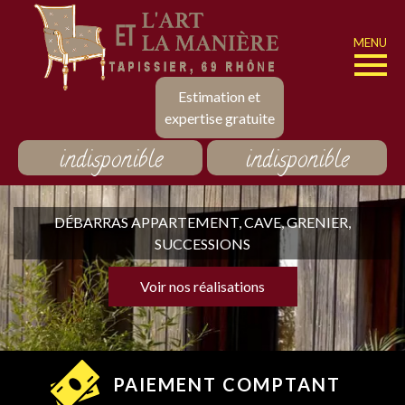
MENU
Estimation et
expertise gratuite
indisponible
indisponible
DÉBARRAS APPARTEMENT, CAVE, GRENIER,
SUCCESSIONS
Voir nos réalisations
PAIEMENT COMPTANT