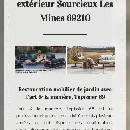
extérieur Sourcieux Les
Mines 69210
liers
Restauration mobilier de jardin avec
L'ar
e,
L'art & la manière, Tapissier 69
une 
L'art & la manière, Tapissier 69 est un
professionnel qui est en activité depuis plusieurs
reprise
Le boi
années et qui dispose des qualifications
 de vos
peut 
nécessaires pour réaliser une restauration de vos
 Mines
d’entr