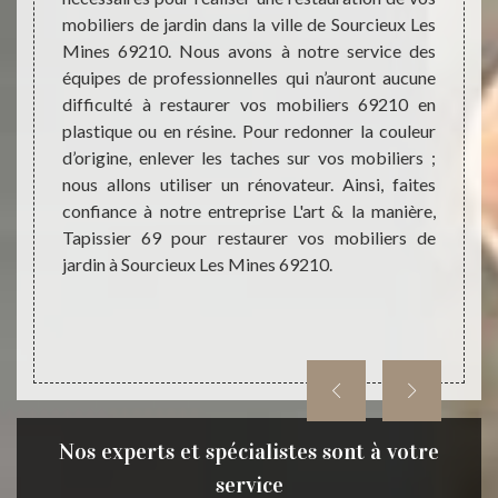
mobiliers de jardin dans la ville de Sourcieux Les
ppel au
vous p
Mines 69210. Nous avons à notre service des
anière,
la man
équipes de professionnelles qui n’auront aucune
usieurs
restau
difficulté à restaurer vos mobiliers 69210 en
anière,
Sourc
plastique ou en résine. Pour redonner la couleur
eunesse
l’esse
d’origine, enlever les taches sur vos mobiliers ;
haises,
69210
nous allons utiliser un rénovateur. Ainsi, faites
. Notre
Tapiss
confiance à notre entreprise L'art & la manière,
tilisera
redonn
Tapissier 69 pour restaurer vos mobiliers de
’éclat,
l’humi
jardin à Sourcieux Les Mines 69210.
rieurs.
nuisib
ons les
fera da
r.
remettr
Nos experts et spécialistes sont à votre
service