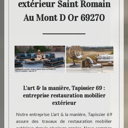
extérieur Saint Romain
Au Mont D Or 69270
69
L'art & la manière, Tapissier 69 :
De
entreprise restauration mobilier
L
extérieur
sier 69
Quel q
tion de
restaur
Notre entreprise L'art & la manière, Tapissier 69
nt D Or
& la 
assure des travaux de restauration mobilier
 notre
bénéfi
extérieur depuis plusieurs années. Nous sommes