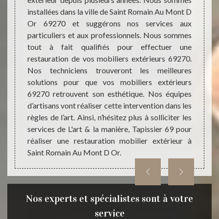
69 peut
normes
installées dans la ville de Saint Romain Au Mont D
e pour
Au Mo
Or 69270 et suggérons nos services aux
fection
que vo
particuliers et aux professionnels. Nous sommes
ur ; la
irrépr
tout à fait qualifiés pour effectuer une
l ; la
entrep
restauration de vos mobiliers extérieurs 69270.
sionnel
effect
Nos techniciens trouveront les meilleures
sier 69
Et pou
solutions pour que vos mobiliers extérieurs
e et de
besoin
69270 retrouvent son esthétique. Nos équipes
aliser.
la man
d’artisans vont réaliser cette intervention dans les
règles de l’art. Ainsi, n’hésitez plus à solliciter les
services de L'art & la manière, Tapissier 69 pour
réaliser une restauration mobilier extérieur à
Saint Romain Au Mont D Or.
Nos experts et spécialistes sont à votre
service