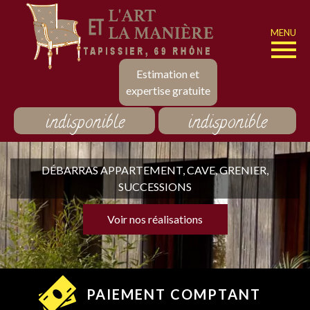
MENU
Estimation et
expertise gratuite
indisponible
indisponible
DÉBARRAS APPARTEMENT, CAVE, GRENIER,
SUCCESSIONS
Voir nos réalisations
PAIEMENT COMPTANT