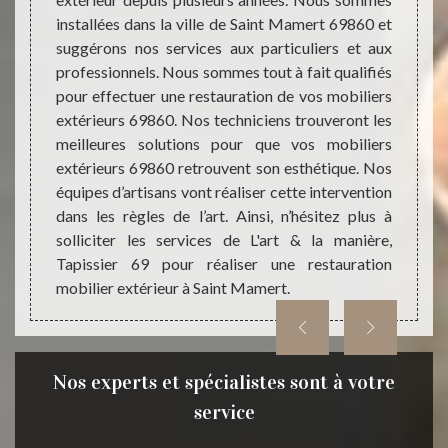
ésultat
matér
installées dans la ville de Saint Mamert 69860 et
L'art &
spécif
suggérons nos services aux particuliers et aux
osition
Mais s
professionnels. Nous sommes tout à fait qualifiés
nels et
maniè
pour effectuer une restauration de vos mobiliers
L'art &
restau
extérieurs 69860. Nos techniciens trouveront les
 écoute
tarif
meilleures solutions pour que vos mobiliers
soient
adapte
extérieurs 69860 retrouvent son esthétique. Nos
ettez à
ce fai
équipes d’artisans vont réaliser cette intervention
er 69 la
L'art 
dans les règles de l’art. Ainsi, n’hésitez plus à
à Saint
restau
solliciter les services de L'art & la manière,
Mamer
Tapissier 69 pour réaliser une restauration
mobilier extérieur à Saint Mamert.
Nos experts et spécialistes sont à votre
service