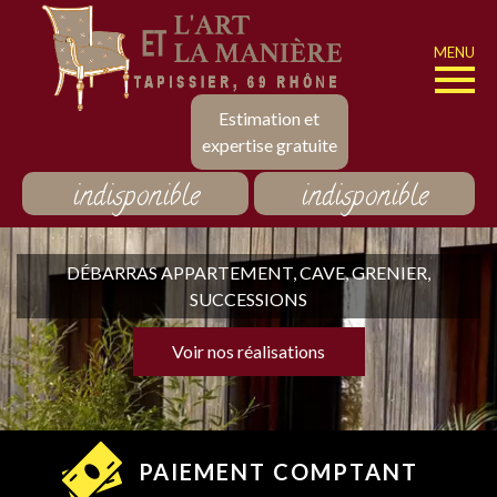
MENU
Estimation et
expertise gratuite
indisponible
indisponible
DÉBARRAS APPARTEMENT, CAVE, GRENIER,
SUCCESSIONS
Voir nos réalisations
PAIEMENT COMPTANT