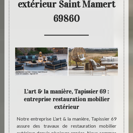
extérieur Saint Mamert
69860
L'art
L'art & la manière, Tapissier 69 :
entreprise restauration mobilier
extérieur
t 69860
Pour u
L'art &
entrep
Notre entreprise L'art & la manière, Tapissier 69
ce pour
de tari
assure des travaux de restauration mobilier
eur. Et
type d
extérieur depuis plusieurs années. Nous sommes