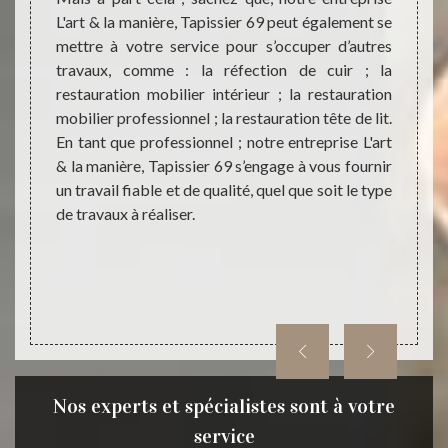
avec ce
L'art & la manière, Tapissier 69 peut également se
vous p
ssance
mettre à votre service pour s’occuper d’autres
la man
ravaux,
travaux, comme : la réfection de cuir ; la
restau
rt & la
restauration mobilier intérieur ; la restauration
Jusain
rien et
mobilier professionnel ; la restauration tête de lit.
du boi
s allons
En tant que professionnel ; notre entreprise L'art
entrep
sure et
& la manière, Tapissier 69 s’engage à vous fournir
quel p
n moins
un travail fiable et de qualité, quel que soit le type
proté
de travaux à réaliser.
intem
Rassur
règles
L'art &
Nos experts et spécialistes sont à votre
service