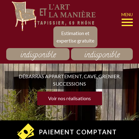
MENU
Estimation et
expertise gratuite
indisponible
indisponible
DÉBARRAS APPARTEMENT, CAVE, GRENIER,
SUCCESSIONS
Voir nos réalisations
PAIEMENT COMPTANT