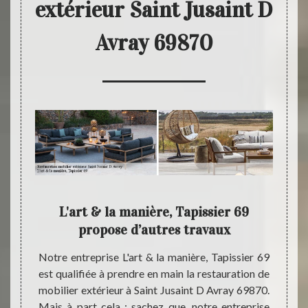
extérieur Saint Jusaint D
Avray 69870
er
L'art & la manière, Tapissier 69
L'ar
propose d’autres travaux
une 
anière,
Notre entreprise L'art & la manière, Tapissier 69
rer vos
est qualifiée à prendre en main la restauration de
Le boi
D Avray
mobilier extérieur à Saint Jusaint D Avray 69870.
peut 
envoyer
Mais à part cela ; sachez que, notre entreprise
d’entr