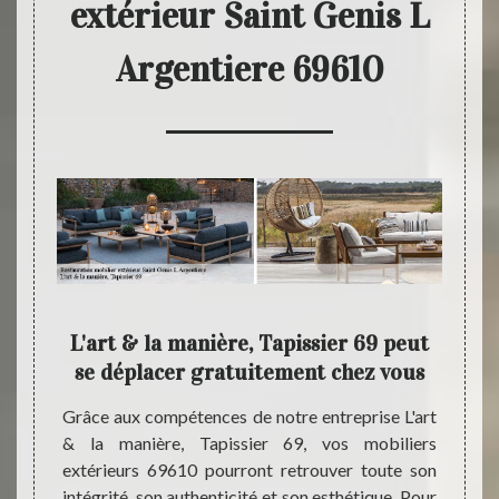
extérieur Saint Genis L
Argentiere 69610
 pour
L'art & la manière, Tapissier 69 peut
c
se déplacer gratuitement chez vous
res
tion de
Grâce aux compétences de notre entreprise L'art
Étant 
Genis L
& la manière, Tapissier 69, vos mobiliers
de pl
ter les
extérieurs 69610 pourront retrouver toute son
entrepr
anière,
intégrité, son authenticité et son esthétique. Pour
à fait