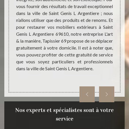
ention.
vous fournir des résultats de travail exceptionnel
mobili
 à vos
dans la ville de Saint Genis L Argentiere ; nous
69610
alon de
n’allons utiliser que des produits et de renoms. Et
restau
. Notre
pour restaurer vos mobiliers extérieurs à Saint
compl
69 peut
Genis L Argentiere 69610, notre entreprise L'art
rénov
éments
& la manière, Tapissier 69 propose de se déplacer
dispos
e fait,
gratuitement à votre domicile. Il est à noter que,
pour r
anière,
vous pouvez profiter de cette gratuité de service
Nos é
vention
que vous soyez particuliers et professionnels
élémen
rieur à
dans la ville de Saint Genis L Argentiere.
Ainsi, 
entrepr
Nos experts et spécialistes sont à votre
service