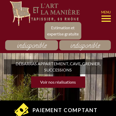
MENU
Estimation et
expertise gratuite
indisponible
indisponible
DÉBARRAS APPARTEMENT, CAVE, GRENIER,
SUCCESSIONS
Voir nos réalisations
PAIEMENT COMPTANT