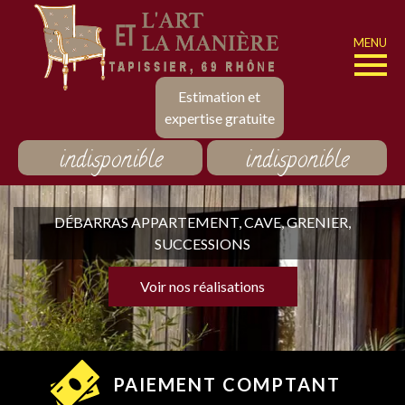
MENU
Estimation et
expertise gratuite
indisponible
indisponible
DÉBARRAS APPARTEMENT, CAVE, GRENIER,
SUCCESSIONS
Voir nos réalisations
PAIEMENT COMPTANT