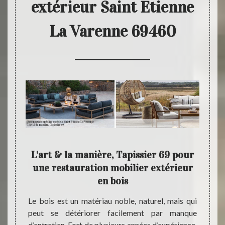
extérieur Saint Etienne
La Varenne 69460
9 :
L'art & la manière, Tapissier 69 pour
Spéc
ier
une restauration mobilier extérieur
e
en bois
sier 69
Le bois est un matériau noble, naturel, mais qui
Si vou
bilier
peut se détériorer facilement par manque
spécia
 sommes
d’entretien. Fort de plusieurs années d’expérience,
mobili