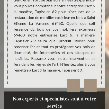
 Varenne
vous pouvez compter sur notre entreprise L'art &
69460 
culiers
la manière, Tapissier 69 pour s’occuper de la
servic
 à fait
restauration de mobilier extérieur en bois à Saint
Tapiss
 de vos
Etienne La Varenne 69460. Quelle que soit
années
iciens
l’essence du bois de vos mobiliers extérieurs
Tapiss
que vos
69460, notre entreprise L'art & la manière,
à vos 
nt son
Tapissier 69 saura quel produit utiliser pour
les tr
éaliser
redonner l’éclat tout en protégeant vos bois de
entrepr
 Ainsi,
l’humidité, des intempéries et des attaques de
des pr
art & la
nuisibles. Rassurez-vous, notre intervention se
l’esth
er une
fera dans les règles de l’art. N’hésitez plus à vous
Rassur
enne La
remettre à L'art & la manière, Tapissier 69.
qualif
Nos experts et spécialistes sont à votre
service