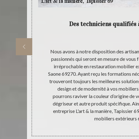
déplacer
Des techniciens qualifiés 
ère, Tapissier
Nous avons à notre disposition des artisan
 toute son
passionnés qui seront en mesure de vous fo
fournir des
irréprochable en restauration mobilier ex
ee Sur Saone ;
Saone 69270. Ayant reçu les formations néc
our restaurer
trouveront toujours les meilleures solutio
70, notre
design et de modernité à vos mobilier
se déplacer
pourrons raviver la couleur d’origine de v
vez profiter de
dégriseur et autre produit spécifique. Ain
rofessionnels
entreprise L'art & la manière, Tapissier 6
mobiliers extérieurs