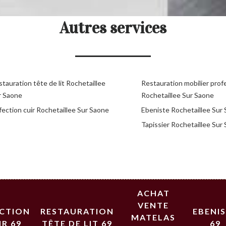
Autres services
tauration tête de lit Rochetaillee
Restauration mobilier prof
r Saone
Rochetaillee Sur Saone
fection cuir Rochetaillee Sur Saone
Ebeniste Rochetaillee Sur
Tapissier Rochetaillee Sur
ACHAT
VENTE
ECTION
RESTAURATION
EBENI
MATELAS
IR 69
TÊTE DE LIT 69
69