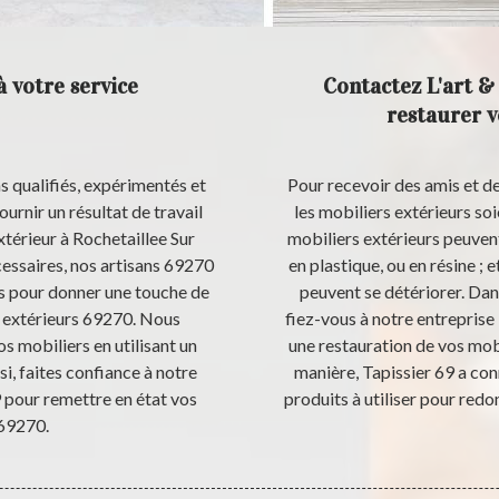
à votre service
Contactez L'art &
restaurer v
s qualifiés, expérimentés et
Pour recevoir des amis et des
urnir un résultat de travail
les mobiliers extérieurs soi
térieur à Rochetaillee Sur
mobiliers extérieurs peuvent
essaires, nos artisans 69270
en plastique, ou en résine ; 
ns pour donner une touche de
peuvent se détériorer. Dan
s extérieurs 69270. Nous
fiez-vous à notre entreprise 
os mobiliers en utilisant un
une restauration de vos mobi
si, faites confiance à notre
manière, Tapissier 69 a co
9 pour remettre en état vos
produits à utiliser pour redo
 69270.