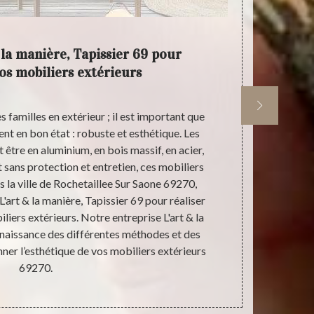
 la manière, Tapissier 69 pour
L'a
os mobiliers extérieurs
re
 familles en extérieur ; il est important que
Le bois es
ent en bon état : robuste et esthétique. Les
facilem
 être en aluminium, en bois massif, en acier,
d’expérie
et sans protection et entretien, ces mobiliers
manière, T
s la ville de Rochetaillee Sur Saone 69270,
extérieur 
L'art & la manière, Tapissier 69 pour réaliser
l’essence d
liers extérieurs. Notre entreprise L'art & la
L'art & la ma
nnaissance des différentes méthodes et des
l’éclat tout 
nner l’esthétique de vos mobiliers extérieurs
attaques de n
69270.
règles de 