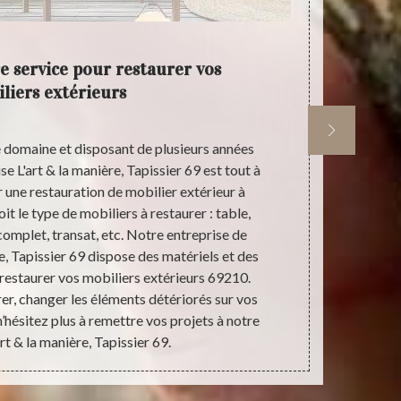
re service pour restaurer vos
Pour
liers extérieurs
e domaine et disposant de plusieurs années
Comme les mob
se L'art & la manière, Tapissier 69 est tout à
changements c
er une restauration de mobilier extérieur à
protection 
t le type de mobiliers à restaurer : table,
d’usage. Et s
 complet, transat, etc. Notre entreprise de
restauré 
e, Tapissier 69 dispose des matériels et des
entreprise L'
restaurer vos mobiliers extérieurs 69210.
et le type d
r, changer les éléments détériorés sur vos
n’aura aucune 
n’hésitez plus à remettre vos projets à notre
Tapissier 69 
rt & la manière, Tapissier 69.