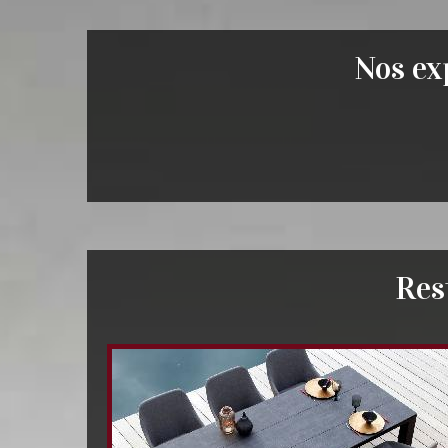
Nos exp
Res