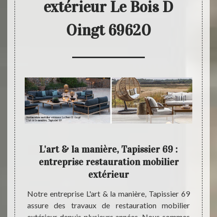
extérieur Le Bois D
Oingt 69620
 peut
L'art & la manière, Tapissier 69 :
Fait
vous
entreprise restauration mobilier
extérieur
e L'art
En fai
iliers
manièr
Notre entreprise L'art & la manière, Tapissier 69
ute son
mobili
assure des travaux de restauration mobilier
e. Pour
mettre
extérieur depuis plusieurs années. Nous sommes