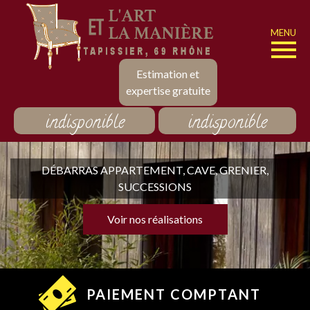
MENU
Estimation et
expertise gratuite
indisponible
indisponible
DÉBARRAS APPARTEMENT, CAVE, GRENIER,
SUCCESSIONS
Voir nos réalisations
PAIEMENT COMPTANT