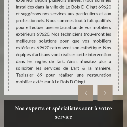
tionnel
pour r
installées dans la ville de Le Bois D Oingt 69620
’allons
extéri
et suggérons nos services aux particuliers et aux
Et pour
solid
professionnels. Nous sommes tout à fait qualifiés
 Bois D
entrep
pour effectuer une restauration de vos mobiliers
anière,
parfai
extérieurs 69620. Nos techniciens trouveront les
lacer
et dem
meilleures solutions pour que vos mobiliers
er que,
restau
extérieurs 69620 retrouvent son esthétique. Nos
service
sauro
équipes d’artisans vont réaliser cette intervention
ionnels
d’exc
dans les règles de l’art. Ainsi, n’hésitez plus à
restau
solliciter les services de L'art & la manière,
meilleu
Tapissier 69 pour réaliser une restauration
mobilier extérieur à Le Bois D Oingt.
Nos experts et spécialistes sont à votre
service