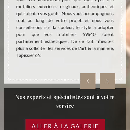
rt & la
mobiliers extérieurs originaux, authentiques et
de pro
ons de
qui soient à vos goûts. Nous vous accompagnons
à rest
40 à un
tout au long de votre projet et nous vous
en rés
lement
conseillerons sur la couleur, le style à adopter
enleve
get. De
pour que vos mobiliers 69640 soient
utilis
reprise
parfaitement esthétiques. De ce fait, n’hésitez
notre 
uer une
plus à solliciter les services de L'art & la manière,
pour r
ieur à
Tapissier 69.
69640
Nos experts et spécialistes sont à votre
service
ALLER À LA GALERIE