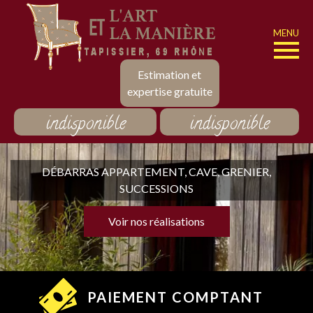
MENU
Estimation et
expertise gratuite
indisponible
indisponible
DÉBARRAS APPARTEMENT, CAVE, GRENIER,
SUCCESSIONS
Voir nos réalisations
PAIEMENT COMPTANT