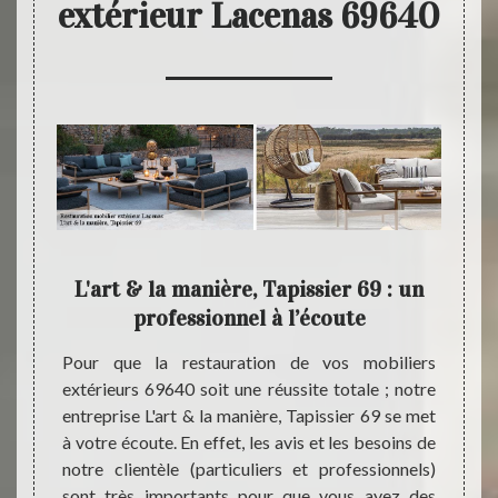
extérieur Lacenas 69640
r
L'art & la manière, Tapissier 69 : un
Rest
professionnel à l’écoute
L
, notre
Pour que la restauration de vos mobiliers
L'art
n’a pas
extérieurs 69640 soit une réussite totale ; notre
profes
selon le
entreprise L'art & la manière, Tapissier 69 se met
année
ion, le
à votre écoute. En effet, les avis et les besoins de
nécess
ur, la
notre clientèle (particuliers et professionnels)
mobili
x, etc.
sont très importants pour que vous ayez des
69640.