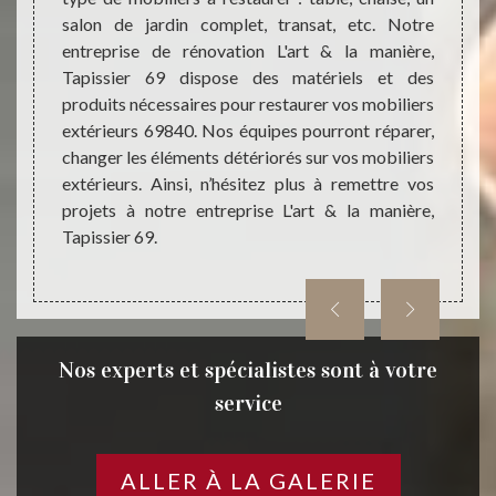
ire une
salon de jardin complet, transat, etc. Notre
produi
nière,
entreprise de rénovation L'art & la manière,
mobil
t c’est
Tapissier 69 dispose des matériels et des
entre
 allons
produits nécessaires pour restaurer vos mobiliers
propo
sure et
extérieurs 69840. Nos équipes pourront réparer,
domici
n moins
changer les éléments détériorés sur vos mobiliers
de ce
extérieurs. Ainsi, n’hésitez plus à remettre vos
partic
projets à notre entreprise L'art & la manière,
Jullie.
Tapissier 69.
Nos experts et spécialistes sont à votre
service
ALLER À LA GALERIE