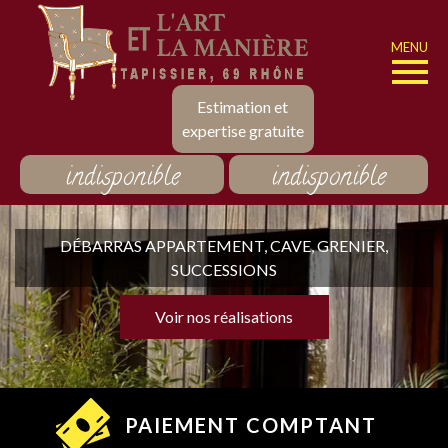
MENU
Estimation et
expertise gratuite
indisponible
indisponible
DÉBARRAS APPARTEMENT, CAVE, GRENIER,
SUCCESSIONS
Voir nos réalisations
PAIEMENT COMPTANT