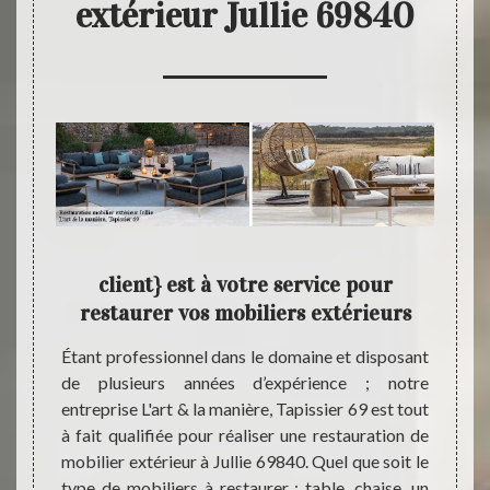
extérieur Jullie 69840
er
client} est à votre service pour
L'ar
restaurer vos mobiliers extérieurs
se 
anière,
Étant professionnel dans le domaine et disposant
Grâce 
rer vos
de plusieurs années d’expérience ; notre
& la 
 il est
entreprise L'art & la manière, Tapissier 69 est tout
extéri
demande
à fait qualifiée pour réaliser une restauration de
intégr
ent que
mobilier extérieur à Jullie 69840. Quel que soit le
vous f
enses à
type de mobiliers à restaurer : table, chaise, un
dans la