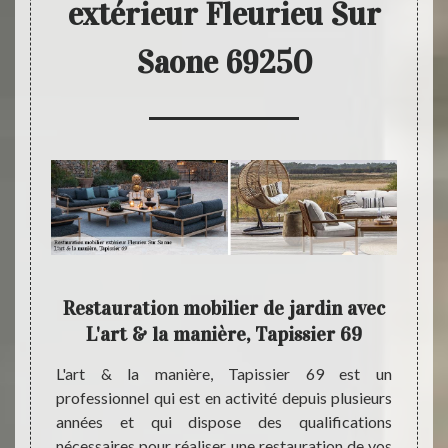
extérieur Fleurieu Sur
Saone 69250
 pour
Restauration mobilier de jardin avec
rieur
L'art & la manière, Tapissier 69
T
L'art & la manière, Tapissier 69 est un
professionnel qui est en activité depuis plusieurs
ais qui
Pour 
années et qui dispose des qualifications
manque
extéri
nécessaires pour réaliser une restauration de vos
rience,
extér