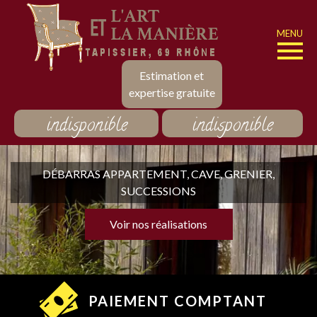
MENU
Estimation et
expertise gratuite
indisponible
indisponible
DÉBARRAS APPARTEMENT, CAVE, GRENIER,
SUCCESSIONS
Voir nos réalisations
PAIEMENT COMPTANT