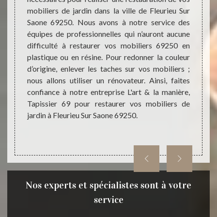
mobiliers de jardin dans la ville de Fleurieu Sur
L'art &
esthét
Saone 69250. Nous avons à notre service des
r de la
en al
équipes de professionnelles qui n’auront aucune
 bois à
plasti
difficulté à restaurer vos mobiliers 69250 en
e soit
entret
plastique ou en résine. Pour redonner la couleur
érieurs
Dans l
d’origine, enlever les taches sur vos mobiliers ;
nière,
vous 
nous allons utiliser un rénovateur. Ainsi, faites
er pour
Tapiss
confiance à notre entreprise L'art & la manière,
bois de
mobili
Tapissier 69 pour restaurer vos mobiliers de
ques de
maniè
jardin à Fleurieu Sur Saone 69250.
tion se
différ
s à vous
pour 
extéri
Nos experts et spécialistes sont à votre
service