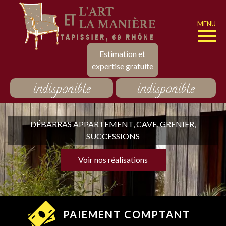
MENU
Estimation et
expertise gratuite
indisponible
indisponible
DÉBARRAS APPARTEMENT, CAVE, GRENIER,
SUCCESSIONS
Voir nos réalisations
PAIEMENT COMPTANT