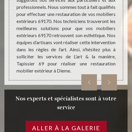
comme 
0, vous
professionnels. Nous sommes tout à fait qualifiés
mobili
rt & la
pour effectuer une restauration de vos mobiliers
profess
er une
extérieurs 69170. Nos techniciens trouveront les
que pr
tant en
meilleures solutions pour que vos mobiliers
manièr
reprise
extérieurs 69170 retrouvent son esthétique. Nos
travail
ose des
équipes d’artisans vont réaliser cette intervention
travaux
ssaires
dans les règles de l’art. Ainsi, n’hésitez plus à
iliers
solliciter les services de L'art & la manière,
Tapissier 69 pour réaliser une restauration
mobilier extérieur à Dieme.
Nos experts et spécialistes sont à votre
service
ALLER À LA GALERIE