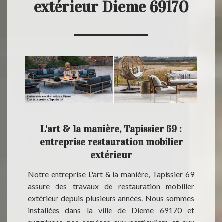
extérieur Dieme 69170
9 un
L'art & la manière, Tapissier 69 :
L
n
entreprise restauration mobilier
extérieur
Notre 
est qu
espace
Notre entreprise L'art & la manière, Tapissier 69
mobili
iers au
assure des travaux de restauration mobilier
cela ;
coup de
extérieur depuis plusieurs années. Nous sommes
manièr
el à une
installées dans la ville de Dieme 69170 et
votre 
er les
suggérons nos services aux particuliers et aux