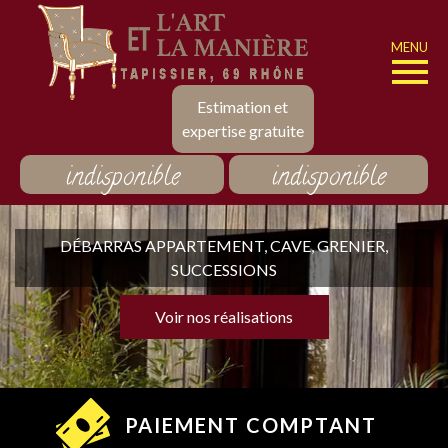
MENU
Estimation et
expertise gratuite
indisponible
indisponible
DÉBARRAS APPARTEMENT, CAVE, GRENIER,
SUCCESSIONS
Voir nos réalisations
PAIEMENT COMPTANT