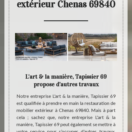
extérieur Chenas 69840
ur
L'art & la manière, Tapissier 69
Des 
eurs
propose d’autres travaux
sposant
Notre entreprise L'art & la manière, Tapissier 69
Interv
 notre
est qualifiée à prendre en main la restauration de
un cer
est tout
mobilier extérieur à Chenas 69840. Mais à part
maniè
tion de
cela ; sachez que, notre entreprise L'art & la
réalis
ue soit
manière, Tapissier 69 peut également se mettre à
pour q
aise, un
votre service pour s’occuper d’autres travaux,
de tra