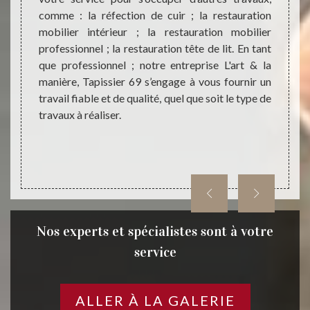
. Notre
comme : la réfection de cuir ; la restauration
la man
anière,
mobilier intérieur ; la restauration mobilier
de nos
et des
professionnel ; la restauration tête de lit. En tant
des pr
biliers
que professionnel ; notre entreprise L'art & la
la man
éparer,
manière, Tapissier 69 s’engage à vous fournir un
pour 
biliers
travail fiable et de qualité, quel que soit le type de
esthét
tre vos
travaux à réaliser.
notre e
anière,
restau
69840
Nos experts et spécialistes sont à votre
service
ALLER À LA GALERIE