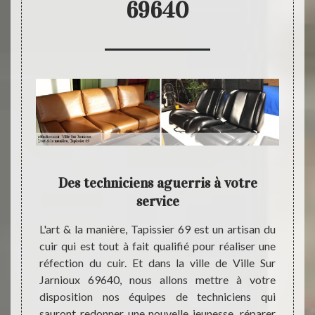
69640
 pour
Des techniciens aguerris à votre
Devis
service
, notre
L'art & la manière, Tapissier 69 est un artisan du
Pour q
 est le
cuir qui est tout à fait qualifié pour réaliser une
Tapiss
uper de
réfection du cuir. Et dans la ville de Ville Sur
réfecti
640. Et
Jarnioux 69640, nous allons mettre à votre
69640 
ouleurs
disposition nos équipes de techniciens qui
devis.
L'art &
sauront redonner une nouvelle jeunesse, réparer
pouve