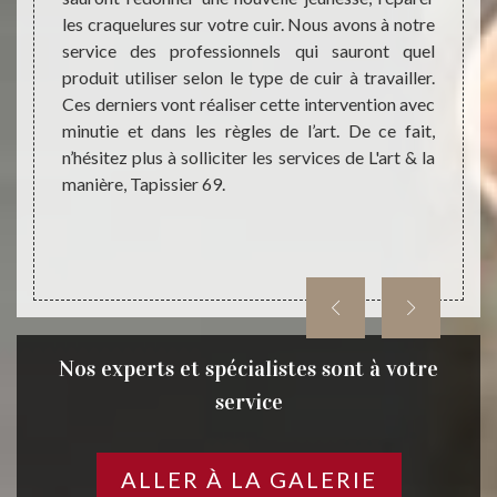
duits de
les craquelures sur votre cuir. Nous avons à notre
prévoi
 allons
service des professionnels qui sauront quel
produit
hes et
produit utiliser selon le type de cuir à travailler.
demand
 notre
Ces derniers vont réaliser cette intervention avec
manièr
9, vous
minutie et dans les règles de l’art. De ce fait,
engag
l, vos
n’hésitez plus à solliciter les services de L'art & la
heure
 Ainsi,
manière, Tapissier 69.
répons
r 69640
pissier
Nos experts et spécialistes sont à votre
service
ALLER À LA GALERIE