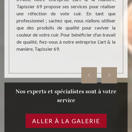
ure, de
Tapissier 69 propose ses services pour réaliser
bien f
s, etc.
une réfection de vote cuir. En tant que
trava
ention,
professionnel ; sachez que, nous n’allons utiliser
irrépr
 de nos
que des produits de qualité pour raviver la
l’inte
équats.
couleur de votre cuir. Pour bénéficier d’un travail
manièr
rt & la
de qualité, fiez-vous à notre entreprise L'art & la
de vos
manière, Tapissier 69.
parfai
Nos experts et spécialistes sont à votre
service
ALLER À LA GALERIE