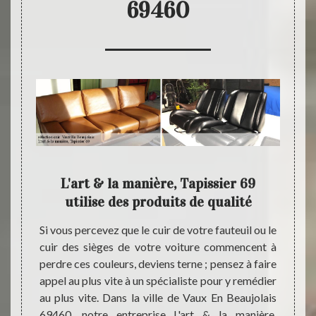
69460
votre
L'art & la manière, Tapissier 69
L'ar
utilise des produits de qualité
0, vous
Si vous percevez que le cuir de votre fauteuil ou le
Étant 
reprise
cuir des sièges de votre voiture commencent à
notre 
ser une
perdre ces couleurs, deviens terne ; pensez à faire
dispos
dans le
appel au plus vite à un spécialiste pour y remédier
nécess
issance
au plus vite. Dans la ville de Vaux En Beaujolais
dans l
re pour
69460, notre entreprise L'art & la manière,
avons 