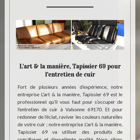
nière,
L'art & la manière, Tapissier 69 pour
L'ar
l’entretien de cuir
ille de
Fort de plusieurs années d’expérience, notre
Le cui
ain, en
entreprise L'art & la manière, Tapissier 69 est le
craque
reprise
professionnel qu’il vous faut pour s’occuper de
pour s’
me nous
l’entretien de cuir à Valsonne 69170. Et pour
servic
, notre
redonner de l’éclat, raviver les couleurs naturelles
plusie
ier 69
de votre cuir ; notre entreprise L'art & la manière,
entrepr
nner la
Tapissier 69 va utiliser des produits de
à fait
rt & la
spécifiques et d’excellente qualité. Nous allons
votre 