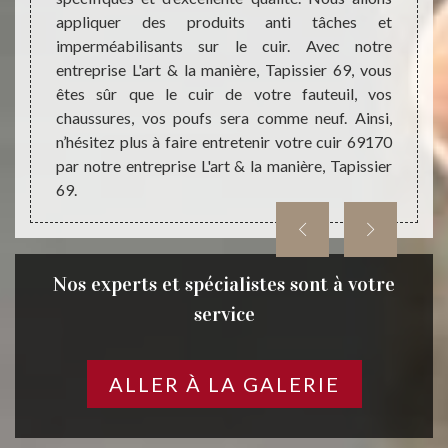
équipes
appliquer des produits anti tâches et
de pro
oduits
imperméabilisants sur le cuir. Avec notre
la surf
ique du
entreprise L'art & la manière, Tapissier 69, vous
cela n
on dans
êtes sûr que le cuir de votre fauteuil, vos
Ainsi,
hésitez
chaussures, vos poufs sera comme neuf. Ainsi,
manièr
à L'art
n’hésitez plus à faire entretenir votre cuir 69170
par notre entreprise L'art & la manière, Tapissier
69.
Nos experts et spécialistes sont à votre
service
ALLER À LA GALERIE