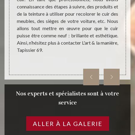
ure, de
connaissance des étapes à suivre, des produits et
activi
s, etc.
de la teinture à utiliser pour recolorer le cuir des
notre 
ention,
meubles, des sièges de votre voiture, etc. Nous
saura 
 de nos
allons tout mettre en œuvre pour que le cuir
réfecti
équats.
puisse être comme neuf : brillante et esthétique.
du cui
rt & la
Ainsi, n’hésitez plus à contacter L'art & la manière,
Tapiss
Tapissier 69.
Nos experts et spécialistes sont à votre
service
ALLER À LA GALERIE