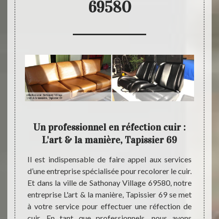
69580
votre
Un professionnel en réfection cuir :
Pou
L'art & la manière, Tapissier 69
L'
0, vous
Il est indispensable de faire appel aux services
Faire 
reprise
d’une entreprise spécialisée pour recolorer le cuir.
facile 
ser une
Et dans la ville de Sathonay Village 69580, notre
type de
dans le
entreprise L'art & la manière, Tapissier 69 se met
de pre
issance
à votre service pour effectuer une réfection de
type d
re pour
cuir. En tant que professionnels, nous avons
produ