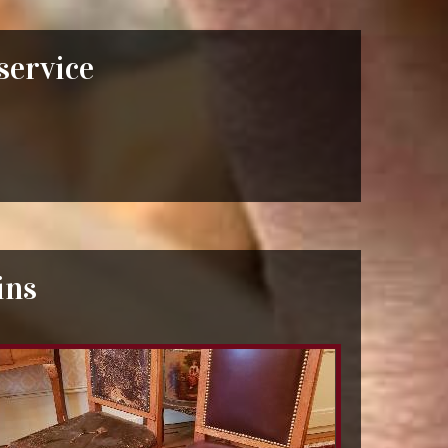
 service
ins