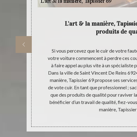
prise
L'art & la manière, Tapissi
produits de qua
re entreprise
Si vous percevez que le cuir de votre faute
de qualité pour
votre voiture commencent à perdre ces coul
puis plusieurs
à faire appel au plus vite à un spécialiste 
 à vos meubles
Dans la ville de Saint Vincent De Reins 6924
rtisans qui
manière, Tapissier 69 propose ses services
saires pour
de vote cuir. En tant que professionnel ; sac
nt fiables, de
que des produits de qualité pour raviver la
, nous allons
bénéficier d’un travail de qualité, fiez-vous
manière, Tapissier