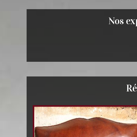
Nos exp
Ré