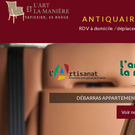
ANTIQUAIR
RDV à domicile
/
déplacem
DÉBARRAS APPARTEMENT,
Voir n