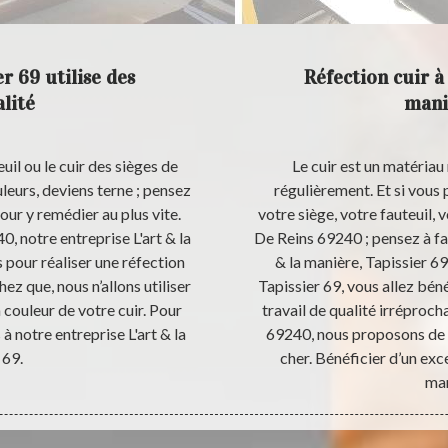
er 69 utilise des
Réfection cuir à 
lité
mani
uil ou le cuir des sièges de
Le cuir est un matériau
eurs, deviens terne ; pensez
régulièrement. Et si vous 
pour y remédier au plus vite.
votre siège, votre fauteuil, 
0, notre entreprise L'art & la
De Reins 69240 ; pensez à fai
 pour réaliser une réfection
& la manière, Tapissier 69
hez que, nous n’allons utiliser
Tapissier 69, vous allez béné
 couleur de votre cuir. Pour
travail de qualité irréproch
 à notre entreprise L'art & la
69240, nous proposons de ré
 69.
cher. Bénéficier d’un exce
man