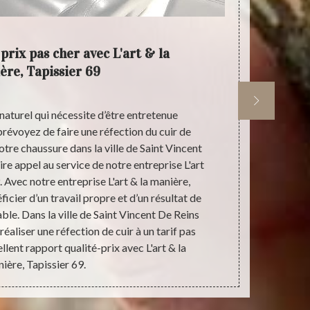
prix pas cher avec L'art & la
L'ar
ère, Tapissier 69
 naturel qui nécessite d’être entretenue
Pour une r
prévoyez de faire une réfection du cuir de
manière, Tapi
votre chaussure dans la ville de Saint Vincent
de renom ; ce
re appel au service de notre entreprise L'art
produits que 
. Avec notre entreprise L'art & la manière,
pour la santé
ficier d’un travail propre et d’un résultat de
certifiés par
able. Dans la ville de Saint Vincent De Reins
à différent
aliser une réfection de cuir à un tarif pas
Tapissier 69
llent rapport qualité-prix avec L'art & la
ière, Tapissier 69.