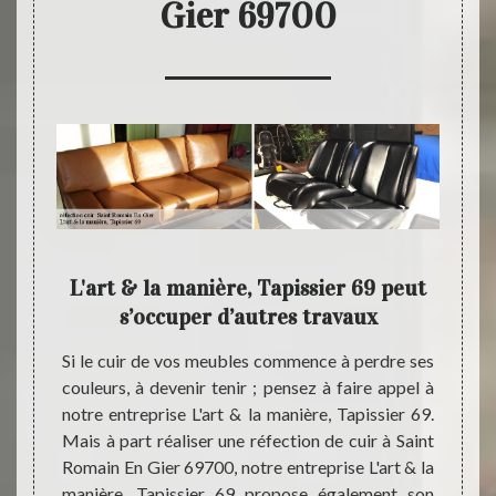
Gier 69700
e à
L'art & la manière, Tapissier 69 peut
L'ar
re,
s’occuper d’autres travaux
Si le cuir de vos meubles commence à perdre ses
Le cui
couleurs, à devenir tenir ; pensez à faire appel à
craque
ces d’un
notre entreprise L'art & la manière, Tapissier 69.
pour s’
pissier
Mais à part réaliser une réfection de cuir à Saint
servic
tion de
Romain En Gier 69700, notre entreprise L'art & la
plusie
ant un
manière, Tapissier 69 propose également son
entrepr
manière,