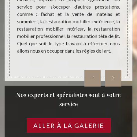
service pour s’occuper d’autres prestations,
à fait
lutions
comme : l’achat et la vente de matelas et
votre 
es dans
sommiers, la restauration mobilier extérieure, la
69700.
oiture.
restauration mobilier intérieur, la restauration
allons
roduits
mobilier professionnel, la restauration tête de lit.
hydrat
ui vont
Quel que soit le type travaux à effectuer, nous
craque
à votre
allons nous en occuper dans les règles de l’art.
entrepr
éfection
 à L'art
Nos experts et spécialistes sont à votre
service
ALLER À LA GALERIE