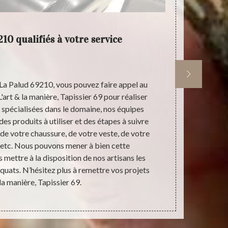
10 qualifiés à votre service
Vos av
e La Palud 69210, vous pouvez faire appel au
Vos projets
'art & la manière, Tapissier 69 pour réaliser
69210 seron
t spécialisées dans le domaine, nos équipes
notre entrep
es produits à utiliser et des étapes à suivre
en activité d
 de votre chaussure, de votre veste, de votre
Tapissier 69
s, etc. Nous pouvons mener à bien cette
vos cuirs.
s mettre à la disposition de nos artisans les
service des é
équats. N’hésitez plus à remettre vos projets
pour nourrir 
 la manière, Tapissier 69.
intervention 
remettre la 