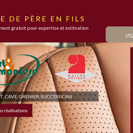
E DE PÈRE EN FILS
ent gratuit pour expertise et estimation
in
 CAVE, GRENIER, SUCCESSIONS
os réalisations