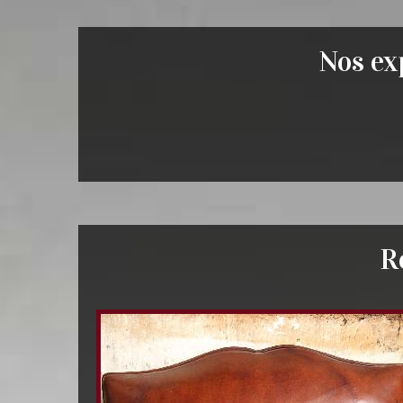
Nos exp
R