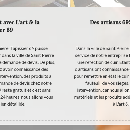
t avec L'art & la
Des artisans 692
er 69
ière, Tapissier 69 puisse
Dans la ville de Saint Pierr
dans la ville de Saint Pierre
service de notre entreprise L
e demande de devis. De plus,
une réfection de cuir. Étan
z avoir connaissance des
d’artisans ont connaissance d
ntervention, des produits à
pour remettre en état le cuir
e demande de devis chez notre
fauteuil, de vos siège
 reste gratuit et c’est sans
intervention, car nous allon
24 heures, nous allons vous
matériels et les produits ad
ien détaillée.
à L'art &