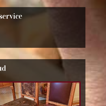
 service
ud