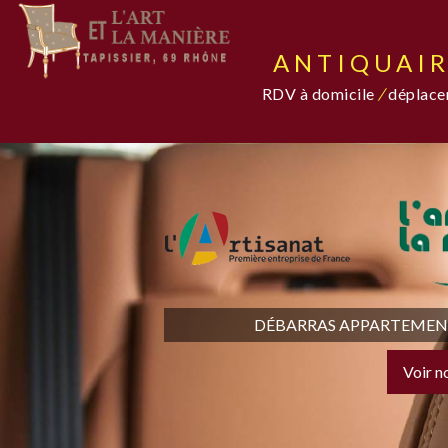
ANTIQUAIR
RDV à domicile
/
déplacem
DÉBARRAS APPARTEMENT,
Voir n