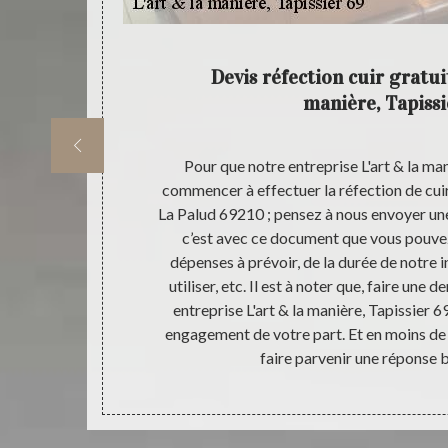
tretien
Devis réfection cuir gratui
manière, Tapissi
L'art & la
Pour que notre entreprise L'art & la man
pour s’occuper
commencer à effectuer la réfection de cuir 
ur redonner de
La Palud 69210 ; pensez à nous envoyer un
ntreprise L'art
c’est avec ce document que vous pouve
écifiques et
dépenses à prévoir, de la durée de notre i
nti tâches et
utiliser, etc. Il est à noter que, faire un
& la manière,
entreprise L'art & la manière, Tapissier 69
os chaussures,
engagement de votre part. Et en moins de 
tretenir votre
faire parvenir une réponse b
issier 69.