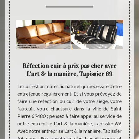
& la
Réfection cuir à prix pas cher avec
L'
L'art & la manière, Tapissier 69
e bien
Le cuir est un matériau naturel qui nécessite d’être
Instal
 puisse
entretenue régulièrement. Et si vous prévoyez de
entrep
 éviter
faire une réfection du cuir de votre siège, votre
propos
ille de
fauteuil, votre chaussure dans la ville de Saint
réfect
ppel au
Pierre 69480 ; pensez à faire appel au service de
plusie
69 pour
notre entreprise L'art & la manière, Tapissier 69.
nouvel
s avons
Avec notre entreprise L'art & la manière, Tapissier
cuir. 
maine ;
69, vous allez bénéficier d’un travail propre et
qui d