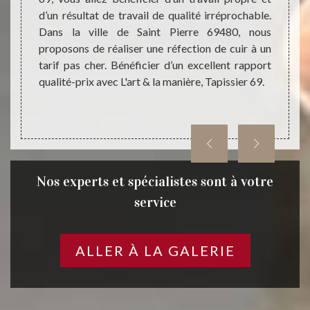
et des
d’un résultat de travail de qualité irréprochable.
compét
. Notre
Dans la ville de Saint Pierre 69480, nous
Les t
 pourra
proposons de réaliser une réfection de cuir à un
fiable
 Pierre
tarif pas cher. Bénéficier d’un excellent rapport
vigueu
qualité-prix avec L'art & la manière, Tapissier 69.
produit
Nos experts et spécialistes sont à votre
service
ALLER À LA GALERIE