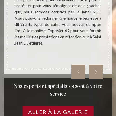
er les
santé ; et pour vous témoigner de cela ; sachez
servic
69 pour
que, nous sommes certifiés par le label RGE.
comme
le cuir
Nous pouvons redonner une nouvelle jeunesse à
sommie
tiliser
différents types de cuirs. Vous pouvez compter
restau
ravaux
L'art & la manière, Tapissier 69 pour vous fournir
mobilie
 L'art &
les meilleures prestations en réfection cuir à Saint
Quel q
Jean D Ardieres.
allons 
Nos experts et spécialistes sont à votre
service
ALLER À LA GALERIE