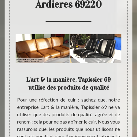
Ardieres 69220
& la
L'art & la manière, Tapissier 69
L'ar
utilise des produits de qualité
 il est
Pour une réfection de cuir ; sachez que, notre
Si le 
 fil des
entreprise L'art & la manière, Tapissier 69 ne va
couleu
 sec et
utiliser que des produits de qualité, agrée et de
notre 
 de vos
renom ; cela pour ne pas abîmer le cuir. Nous vous
Mais à
erdu sa
rassurons que, les produits que nous utilisons ne
Jean D
 Jean D
sont pas nocifs ni pour l’environnement, ni pour la
maniè