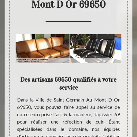
Mont D Or 69650
 pour
Des artisans 69650 qualifiés à votre
L'a
service
a
essaire
Dans la ville de Saint Germain Au Mont D Or
Étant
et pour
69650, vous pouvez faire appel au service de
plusie
e faire
notre entreprise L'art & la manière, Tapissier 69
manière
. Étant
pour réaliser une réfection de cuir. Étant
réalis
 Mont D
spécialisées dans le domaine, nos équipes
de faut
 notre
d’artisans ont connaissance des produits à utiliser
Germai