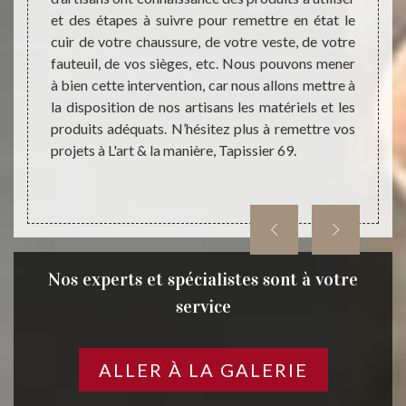
69 pour
et des étapes à suivre pour remettre en état le
vous e
ntion va
cuir de votre chaussure, de votre veste, de votre
diffé
cuir, à
fauteuil, de vos sièges, etc. Nous pouvons mener
couleu
res et
à bien cette intervention, car nous allons mettre à
trouve
e L'art
la disposition de nos artisans les matériels et les
neuf 
férents
produits adéquats. N’hésitez plus à remettre vos
réfect
e cuir.
projets à L'art & la manière, Tapissier 69.
69650 
anière,
L'art &
Nos experts et spécialistes sont à votre
service
ALLER À LA GALERIE