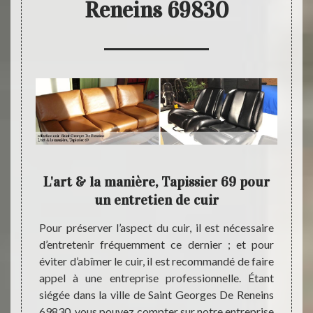
Reneins 69830
 la
L'art & la manière, Tapissier 69 pour
Devis
un entretien de cuir
sier 69
Pour préserver l’aspect du cuir, il est nécessaire
Pour q
ité, et
d’entretenir fréquemment ce dernier ; et pour
Tapiss
tretien
éviter d’abîmer le cuir, il est recommandé de faire
réfect
830. Et
appel à une entreprise professionnelle. Étant
Renei
et bien
siégée dans la ville de Saint Georges De Reneins
deman
 de nos
69830, vous pouvez compter sur notre entreprise
docum