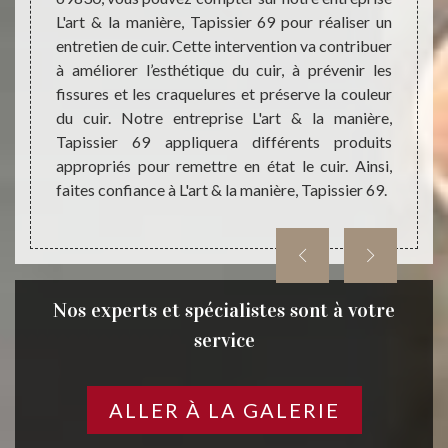
et des
L'art & la manière, Tapissier 69 pour réaliser un
des dé
roduits
entretien de cuir. Cette intervention va contribuer
interve
ecouvre
à améliorer l’esthétique du cuir, à prévenir les
noter 
èges de
fissures et les craquelures et préserve la couleur
entrep
 soyez
du cuir. Notre entreprise L'art & la manière,
gratui
rges De
Tapissier 69 appliquera différents produits
en moi
r notre
appropriés pour remettre en état le cuir. Ainsi,
parven
faites confiance à L'art & la manière, Tapissier 69.
Nos experts et spécialistes sont à votre
service
ALLER À LA GALERIE