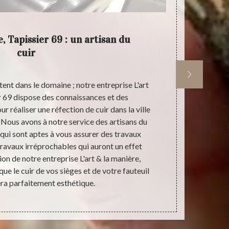
, Tapissier 69 : un artisan du
L'ar
cuir
tent dans le domaine ; notre entreprise L'art
Si vous per
r 69 dispose des connaissances et des
votre voiture
r réaliser une réfection de cuir dans la ville
à faire appe
Nous avons à notre service des artisans du
Dans la vi
t qui sont aptes à vous assurer des travaux
manière, Tap
travaux irréprochables qui auront un effet
de vote cuir. 
ion de notre entreprise L'art & la manière,
que des prod
que le cuir de vos sièges et de votre fauteuil
bénéficier d’
sera parfaitement esthétique.