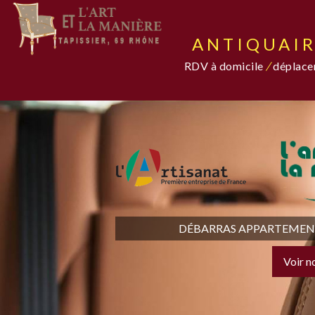
ANTIQUAIR
RDV à domicile
/
déplacem
DÉBARRAS APPARTEMENT,
Voir n