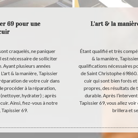
ier 69 pour une
L'art & la manière
cuir
 sont craquelés, ne paniquer
Étant qualifié et très compé
l est nécessaire de solliciter
& la manière, Tapissie
e. Ayant plusieurs années
qualifications nécessaires pou
L'art & la manière, Tapissier
de Saint Christophe 69860. 
e réparation de votre cuir dans
cuir qui sont bien forés e
de procéder à la réparation,
propres, des résultats de 
 (nettoyer, hydrater) ; après
durable. Après l’intervent
cuir. Ainsi, fiez-vous à notre
Tapissier 69, vous allez voir 
, Tapissier 69.
brillera et 