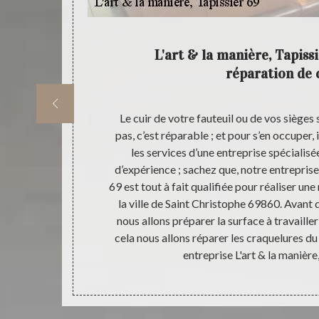
ière,
L'art & la manière, Tapiss
réparation de 
ir pour que ce
Le cuir de votre fauteuil ou de vos sièges
ur éviter
pas, c’est réparable ; et pour s’en occuper, i
istophe 69860,
les services d’une entreprise spécialisé
Tapissier 69
d’expérience ; sachez que, notre entreprise 
sieurs années
69 est tout à fait qualifiée pour réaliser un
s produits et
la ville de Saint Christophe 69860. Avant 
eprise L'art &
nous allons préparer la surface à travailler
e cuir à Saint
cela nous allons réparer les craquelures du 
t.
entreprise L'art & la manière