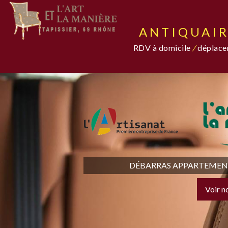
ANTIQUAIR
RDV à domicile
/
déplacem
DÉBARRAS APPARTEMENT,
Voir n