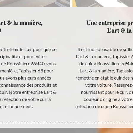
art & la manière,
Une entreprise pro
9
L'art & la
entretenir le cuir pour que ce
Il est indispensable de soll
riginalité et pour éviter
L'art & la manière, Tapissier
le de Roussilliere 69440, vous
de cuir à Roussilliere 69440
a manière, Tapissier 69 pour
L'art & la manière, Tapissi
ous avons plusieurs années
remettre en état le cuir des
connaissance des produits et
votre voiture. Rassurez-
cuir. Notre entreprise L'art &
nourrissant pour le cuir, d
a réfection de votre cuir à
couleur d’origine à votre 
et efficacement.
réfection de cuir à Roussillie