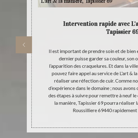
pissier
Intervention rapide avec L'
Tapissier 6
liere 69440
Il est important de prendre soin et de bien 
es de notre
dernier puisse garder sa couleur, son o
s sommes en
l’apparition des craquelures. Et dans la vil
 la manière,
pouvez faire appel au service de L'art & l
 la couleur à
réaliser une réfection de cuir. Comme n
 69 a à son
d’expérience dans le domaine ; nous avons 
duits utiliser
des étapes à suivre pour remettre à neuf le 
réaliser cette
la manière, Tapissier 69 pourra réaliser l
hésitez plus à
Roussilliere 69440 rapidement 
Tapissier 69.