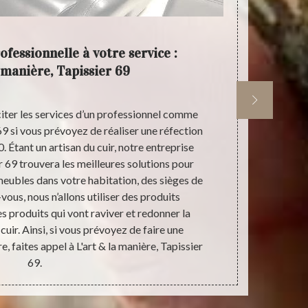
fessionnelle à votre service :
L'ar
 manière, Tapissier 69
iciter les services d’un professionnel comme
Si vous per
 69 si vous prévoyez de réaliser une réfection
votre voiture
. Étant un artisan du cuir, notre entreprise
à faire appe
er 69 trouvera les meilleures solutions pour
Dans la vill
 meubles dans votre habitation, des sièges de
Tapissier 6
vous, nous n’allons utiliser des produits
cuir. En tant 
es produits qui vont raviver et redonner la
produits de q
cuir. Ainsi, si vous prévoyez de faire une
d’un travail
re, faites appel à L'art & la manière, Tapissier
69.