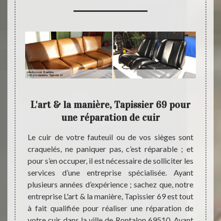
& la
L'art & la manière, Tapissier 69 pour
L'ar
une réparation de cuir
 il est
Le cuir de votre fauteuil ou de vos sièges sont
Fort d
 fil des
craquelés, ne paniquer pas, c’est réparable ; et
entrep
 sec et
pour s’en occuper, il est nécessaire de solliciter les
profes
 de vos
services d’une entreprise spécialisée. Ayant
l’entr
erdu sa
plusieurs années d’expérience ; sachez que, notre
redonne
ontalon
entreprise L'art & la manière, Tapissier 69 est tout
de votr
e L'art
à fait qualifiée pour réaliser une réparation de
Tapis
ser une
votre cuir dans la ville de Rontalon 69510. Avant
spécif