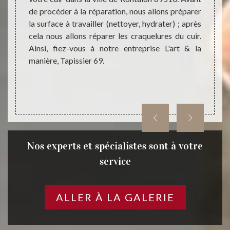
 puisse
de procéder à la réparation, nous allons préparer
appli
ser des
la surface à travailler (nettoyer, hydrater) ; après
imper
iables,
cela nous allons réparer les craquelures du cuir.
entrep
rt & la
Ainsi, fiez-vous à notre entreprise L'art & la
êtes 
manière, Tapissier 69.
chauss
n’hési
par no
69.
Nos experts et spécialistes sont à votre
service
ALLER À LA GALERIE