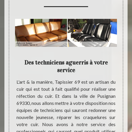
votre
Des techniciens aguerris à votre
L'ar
service
 pouvez
L'art & la manière, Tapissier 69 est un artisan du
Étant 
L'art &
cuir qui est tout à fait qualifié pour réaliser une
notre 
er une
réfection du cuir. Et dans la ville de Pusignan
dispos
dans le
69330, nous allons mettre à votre disposition nos
nécess
issance
équipes de techniciens qui sauront redonner une
dans l
re pour
nouvelle jeunesse, réparer les craquelures sur
notre 
ure, de
votre cuir. Nous avons à notre service des
forés 
s, etc.
professionnels qui sauront quel produit utiliser
propre