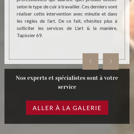
ention,
selon le type de cuir à travailler. Ces derniers vont
qui au
 de nos
réaliser cette intervention avec minutie et dans
de not
équats.
les règles de l’art. De ce fait, n’hésitez plus à
69, vo
rt & la
solliciter les services de L'art & la manière,
votre 
Tapissier 69.
esthét
Nos experts et spécialistes sont à votre
service
ALLER À LA GALERIE