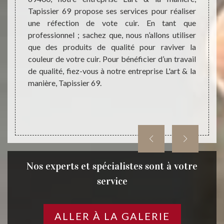
rer des
Tapissier 69 propose ses services pour réaliser
matér
ravaux
une réfection de vote cuir. En tant que
spécif
. Après
professionnel ; sachez que, nous n’allons utiliser
nous a
rt & la
que des produits de qualité pour raviver la
fauteu
le cuir
couleur de votre cuir. Pour bénéficier d’un travail
autres
et sera
de qualité, fiez-vous à notre entreprise L'art & la
profe
manière, Tapissier 69.
n’hésit
la mani
Nos experts et spécialistes sont à votre
service
ALLER À LA GALERIE