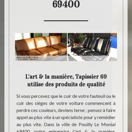
69400
 : un
L'art & la manière, Tapissier 69
En
utilise des produits de qualité
maine ;
Si vous percevez que le cuir de votre fauteuil ou le
Notre 
sier 69
cuir des sièges de votre voiture commencent à
est ré
cations
perdre ces couleurs, deviens terne ; pensez à faire
un rés
de cuir
appel au plus vite à un spécialiste pour y remédier
de cui
0. Nous
au plus vite. Dans la ville de Pouilly Le Monial
assure
ui sont
69400, notre entreprise L'art & la manière,
allons